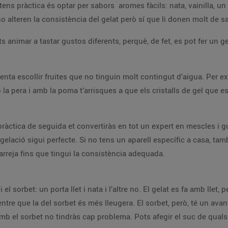
tens pràctica és optar per sabors aromes fàcils: nata, vainilla, un
no alteren la consistència del gelat però sí que li donen molt de s
s animar a tastar gustos diferents, perquè, de fet, es pot fer un g
ntenta escollir fruites que no tinguin molt contingut d’aigua. Per e
 pera i amb la poma t’arrisques a que els cristalls de gel que e
pràctica de seguida et convertiràs en tot un expert en mescles i g
gelació sigui perfecte. Si no tens un aparell específic a casa, tam
rreja fins que tingui la consistència adequada.
el sorbet: un porta llet i nata i l’altre no. El gelat es fa amb llet,
ntre que la del sorbet és més lleugera. El sorbet, però, té un ava
amb el sorbet no tindràs cap problema. Pots afegir el suc de quals