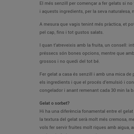
El més senzill per començar a fer gelats si no 
i aquests ingredients, per la seva naturalesa, 
A mesura que vagis tenint més pràctica, et pot
pel cap, fins i tot gustos salats.
I quan t’atreveixis amb la fruita, un consell: i
préssecs són bones opcions, mentre que amb la
grossos i no quedi del tot bé.
Fer gelat a casa és senzill i amb una mica de 
els ingredients i que el procés d’emulsió i con
congelador i anant remenant cada 30 min la ba
Gelat o sorbet?
Hi ha una diferència fonamental entre el gelat i 
la textura del gelat serà molt més cremosa, me
vols fer servir fruites molt riques amb aigua, 