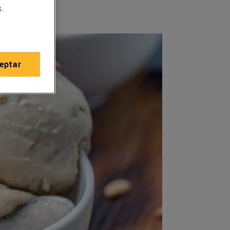
.
eptar