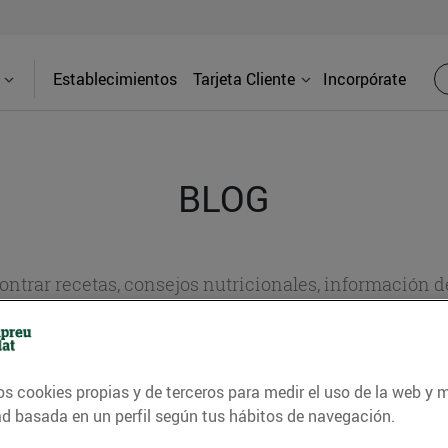
Establecimientos
Tarjeta Cliente
Incorpórate
BLOG
contrar recetas, consejos nutricionales, información 
e gastronomía de nuestro territorio y muchos otros t
os cookies propias y de terceros para medir el uso de la web y 
ITAT
CONSELLS I HÀBITS SALUDABLES
ENERGIA
GASTRONOMI
ad basada en un perfil según tus hábitos de navegación.