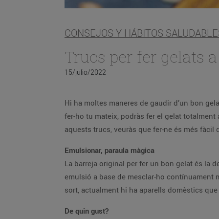
CONSEJOS Y HÁBITOS SALUDABLE
Trucs per fer gelats 
15/julio/2022
Hi ha moltes maneres de gaudir d’un bon gelat 
fer-ho tu mateix, podràs fer el gelat totalmen
aquests trucs, veuràs que fer-ne és més fàcil 
Emulsionar, paraula màgica
La barreja original per fer un bon gelat és la 
emulsió a base de mesclar-ho contínuament men
sort, actualment hi ha aparells domèstics que f
De quin gust?