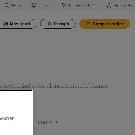
Buscar
Atención al cliente
Iniciar sesión
ES
Movilidad
Energía
Comprar online
de actualidad sobre alimentación, hablamos
emas.
mostrar
A I TRADICIONS
RECEPTES