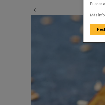
Puedes ac
Más info
Rec