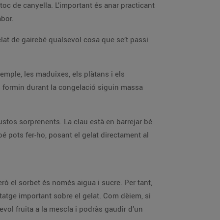
 toc de canyella. L’important és anar practicant
abor.
elat de gairebé qualsevol cosa que se’t passi
xemple, les maduixes, els plàtans i els
s formin durant la congelació siguin massa
ustos sorprenents. La clau està en barrejar bé
bé pots fer-ho, posant el gelat directament al
 però el sorbet és només aigua i sucre. Per tant,
ntatge important sobre el gelat. Com dèiem, si
evol fruita a la mescla i podràs gaudir d’un