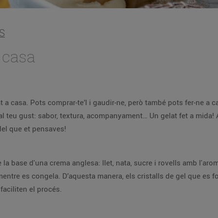
S
a casa
a casa. Pots comprar-te’l i gaudir-ne, però també pots fer-ne a c
t al teu gust: sabor, textura, acompanyament… Un gelat fet a mida!
del que et pensaves!
de la base d'una crema anglesa: llet, nata, sucre i rovells amb l'a
tre es congela. D’aquesta manera, els cristalls de gel que es for
aciliten el procés.