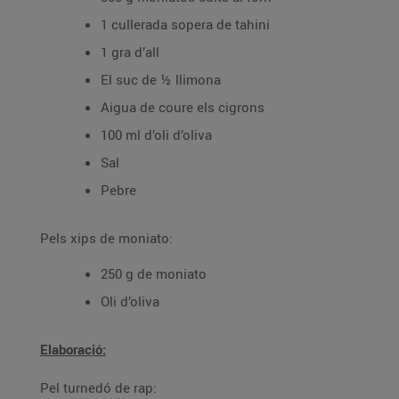
1 cullerada sopera de tahini
1 gra d’all
El suc de ½ llimona
Aigua de coure els cigrons
100 ml d’oli d’oliva
Sal
Pebre
Pels xips de moniato:
250 g de moniato
Oli d’oliva
Elaboració:
Pel turnedó de rap: