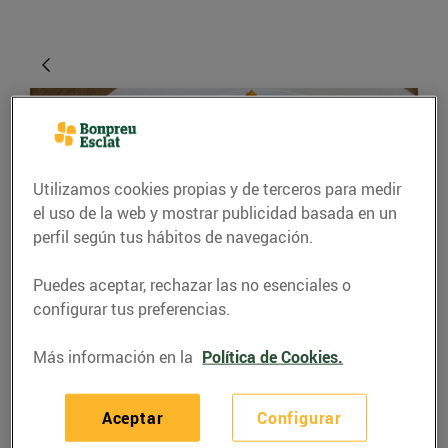
Utilizamos cookies propias y de terceros para medir
el uso de la web y mostrar publicidad basada en un
perfil según tus hábitos de navegación.
Puedes aceptar, rechazar las no esenciales o
RECETAS
configurar tus preferencias.
Turnedó de rap,
Más información en la
Política de Cookies.
cansalada i hummus
de moniato
Aceptar
Configurar
Recepta elaborada per