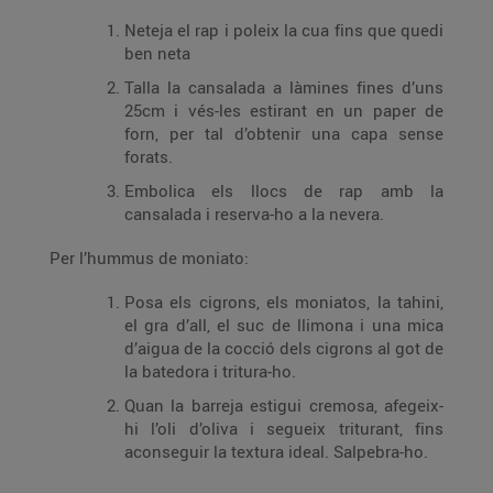
Neteja el rap i poleix la cua fins que quedi
ben neta
Talla la cansalada a làmines fines d’uns
25cm i vés-les estirant en un paper de
forn, per tal d’obtenir una capa sense
forats.
Embolica els llocs de rap amb la
cansalada i reserva-ho a la nevera.
Per l’hummus de moniato:
Posa els cigrons, els moniatos, la tahini,
el gra d’all, el suc de llimona i una mica
d’aigua de la cocció dels cigrons al got de
la batedora i tritura-ho.
Quan la barreja estigui cremosa, afegeix-
hi l’oli d’oliva i segueix triturant, fins
aconseguir la textura ideal. Salpebra-ho.