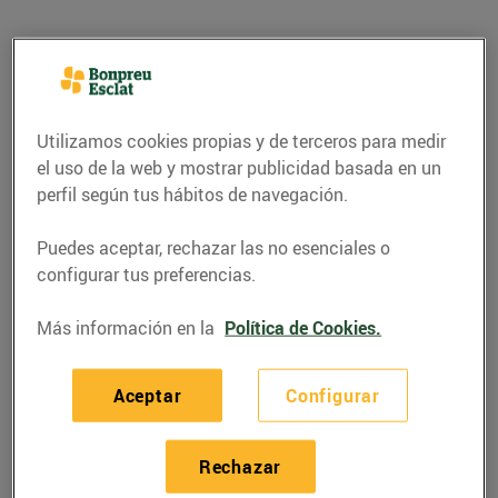
Utilizamos cookies propias y de terceros para medir
el uso de la web y mostrar publicidad basada en un
perfil según tus hábitos de navegación.
Puedes aceptar, rechazar las no esenciales o
configurar tus preferencias.
RECETAS
Más información en la
Política de Cookies.
Recepta de turnedó de
Aceptar
Configurar
rap
24/diciembre/2018
Rechazar