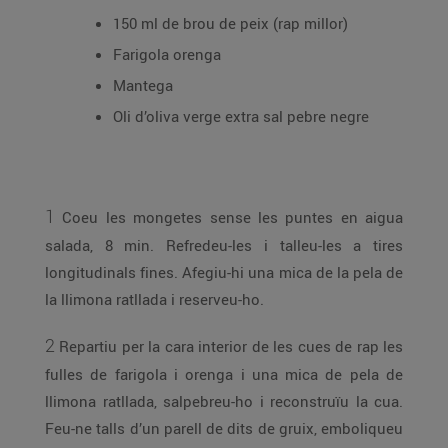
150 ml de brou de peix (rap millor)
Farigola orenga
Mantega
Oli d’oliva verge extra sal pebre negre
1
Coeu les mongetes sense les puntes en aigua
salada, 8 min. Refredeu-les i talleu-les a tires
longitudinals fines. Afegiu-hi una mica de la pela de
la llimona ratllada i reserveu-ho.
2
Repartiu per la cara interior de les cues de rap les
fulles de farigola i orenga i una mica de pela de
llimona ratllada, salpebreu-ho i reconstruïu la cua.
Feu-ne talls d’un parell de dits de gruix, emboliqueu