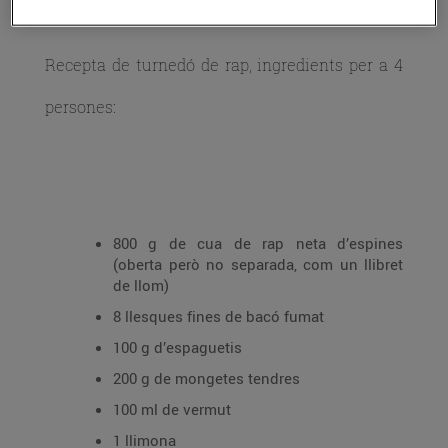
Recepta de turnedó de rap, ingredients per a 4
persones:
800 g de cua de rap neta d’espines
(oberta però no separada, com un llibret
de llom)
8 llesques fines de bacó fumat
100 g d’espaguetis
200 g de mongetes tendres
100 ml de vermut
1 llimona