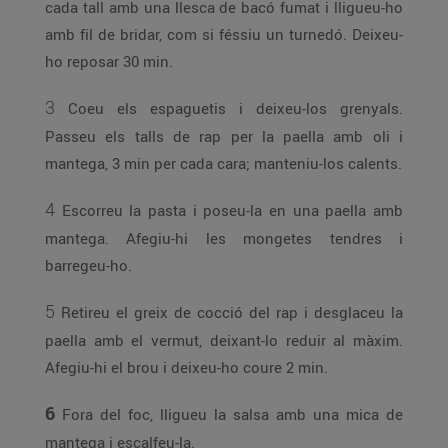
cada tall amb una llesca de bacó fumat i lligueu-ho
amb fil de bridar, com si féssiu un turnedó. Deixeu-
ho reposar 30 min.
3
Coeu els espaguetis i deixeu-los grenyals.
Passeu els talls de rap per la paella amb oli i
mantega, 3 min per cada cara; manteniu-los calents.
4
Escorreu la pasta i poseu-la en una paella amb
mantega. Afegiu-hi les mongetes tendres i
barregeu-ho.
5
Retireu el greix de cocció del rap i desglaceu la
paella amb el vermut, deixant-lo reduir al màxim.
Afegiu-hi el brou i deixeu-ho coure 2 min.
6
Fora del foc, lligueu la salsa amb una mica de
mantega i escalfeu-la.