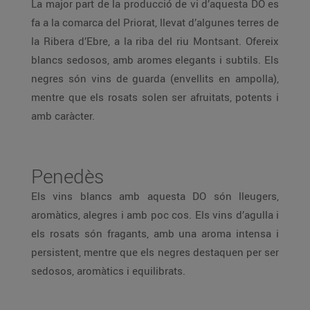
La major part de la producció de vi d’aquesta DO es
fa a la comarca del Priorat, llevat d’algunes terres de
la Ribera d’Ebre, a la riba del riu Montsant. Ofereix
blancs sedosos, amb aromes elegants i subtils. Els
negres són vins de guarda (envellits en ampolla),
mentre que els rosats solen ser afruitats, potents i
amb caràcter.
Penedès
Els vins blancs amb aquesta DO són lleugers,
aromàtics, alegres i amb poc cos. Els vins d’agulla i
els rosats són fragants, amb una aroma intensa i
persistent, mentre que els negres destaquen per ser
sedosos, aromàtics i equilibrats.