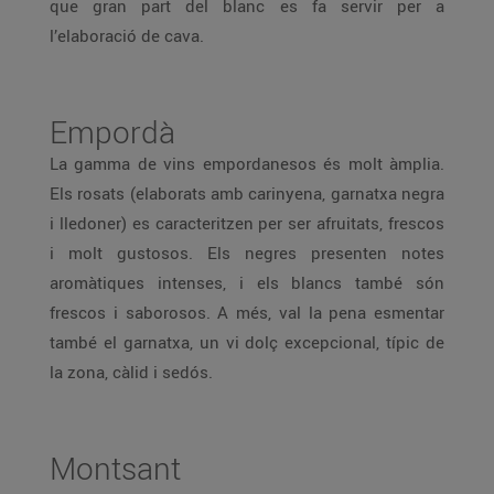
que gran part del blanc es fa servir per a
l’elaboració de cava.
Empordà
La gamma de vins empordanesos és molt àmplia.
Els rosats (elaborats amb carinyena, garnatxa negra
i lledoner) es caracteritzen per ser afruitats, frescos
i molt gustosos. Els negres presenten notes
aromàtiques intenses, i els blancs també són
frescos i saborosos. A més, val la pena esmentar
també el garnatxa, un vi dolç excepcional, típic de
la zona, càlid i sedós.
Montsant