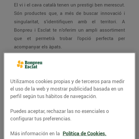
El vi i el cava català tenen un prestigi ben merescut.
Són productes que, a més de buscar innovació i
singularitat, s’identifiquen amb el territori. A
Bonpreu i Esclat te n’oferim un ampli assortiment
que et permetrà trobar l’opció perfecta per
acompanyar els àpats.
12 denominacions d’origen
Utilizamos cookies propias y de terceros para medir
el uso de la web y mostrar publicidad basada en un
que ofereixen el millor vi
perfil según tus hábitos de navegación.
Puedes aceptar, rechazar las no esenciales o
configurar tus preferencias.
En qüestió de vins, Catalunya és un gran camp
Más información en la
Política de Cookies.
d’experimentació de tècniques, mètodes i varietats