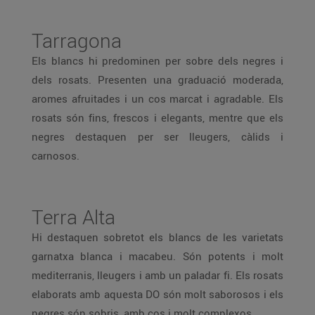
Tarragona
Els blancs hi predominen per sobre dels negres i
dels rosats. Presenten una graduació moderada,
aromes afruitades i un cos marcat i agradable. Els
rosats són fins, frescos i elegants, mentre que els
negres destaquen per ser lleugers, càlids i
carnosos.
Terra Alta
Hi destaquen sobretot els blancs de les varietats
garnatxa blanca i macabeu. Són potents i molt
mediterranis, lleugers i amb un paladar fi. Els rosats
elaborats amb aquesta DO són molt saborosos i els
negres són sobris, amb cos i molt complexos.