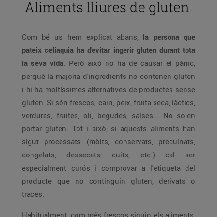
Aliments lliures de gluten
Com bé us hem explicat abans,
la persona que
pateix celiaquia ha d'evitar ingerir gluten durant tota
la seva vida
. Però això no ha de causar el pànic,
perquè la majoria d'ingredients no contenen gluten
i hi ha moltíssimes alternatives de productes sense
gluten. Si són frescos, carn, peix, fruita seca, làctics,
verdures, fruites, oli, begudes, salses... No solen
portar gluten. Tot i això, si aquests aliments han
sigut processats (mòlts, conservats, precuinats,
congelats, dessecats, cuits, etc.) cal ser
especialment curós i comprovar a l'etiqueta del
producte que no continguin gluten, derivats o
traces.
Habitualment, com més frescos siguin els aliments,