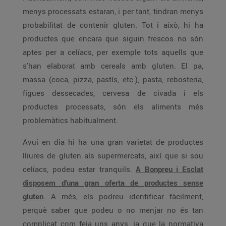
menys processats estaran, i per tant, tindran menys
probabilitat de contenir gluten. Tot i això, hi ha
productes que encara que siguin frescos no són
aptes per a celíacs, per exemple tots aquells que
s'han elaborat amb cereals amb gluten. El pa,
massa (coca, pizza, pastís, etc.), pasta, rebosteria,
figues dessecades, cervesa de civada i els
productes processats, són els aliments més
problemàtics habitualment.
Avui en dia hi ha una gran varietat de productes
lliures de gluten als supermercats, així que si sou
celíacs, podeu estar tranquils.
A Bonpreu i Esclat
disposem d'una gran oferta de productes sense
gluten
. A més, els podreu identificar fàcilment,
perquè saber que podeu o no menjar no és tan
complicat com feia uns anys, ja que la normativa