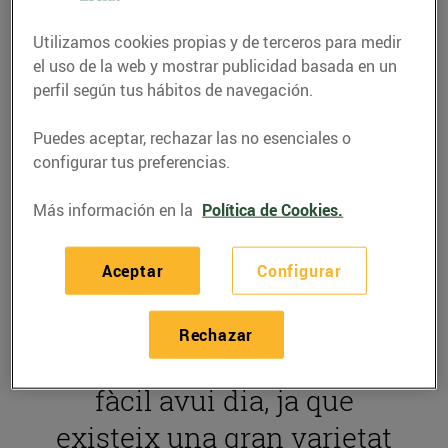
Cada vegada es
Utilizamos cookies propias y de terceros para medir
diagnostiquen més
el uso de la web y mostrar publicidad basada en un
perfil según tus hábitos de navegación.
persones amb celiaquia a
Catalunya, un trastorn
Puedes aceptar, rechazar las no esenciales o
configurar tus preferencias.
alimentari que sobretot
afecta l'hora de triar
Más información en la
Política de Cookies.
productes com el pa, la
Aceptar
Configurar
pasta o els dolços. Tot i
això,
mantenir una dieta
Rechazar
lliure de gluten
és més
fàcil avui dia, ja que
existeix una gran varietat