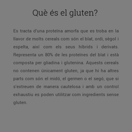
Què és el gluten?
Es tracta d’una proteïna amorfa que es troba en la
llavor de molts cereals com són el blat, ordi, sègol i
espelta, així com els seus híbrids i derivats.
Representa un 80% de les proteïnes del blat i està
composta per gliadina i glutenina. Aquests cereals
no contenen únicament gluten, ja que hi ha altres
parts com són el midó, el germen o el segó, que si
s'extreuen de manera cautelosa i amb un control
exhaustiu es poden utilitzar com ingredients sense
gluten.