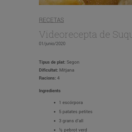
RECETAS
Videorecepta de Suqu
01/junio/2020
Tipus de plat:
Segon
Dificultat:
Mitjana
Racions:
4
Ingredients
1 escórpora
5 patates petites
3 grans d'all
½ pebrot verd