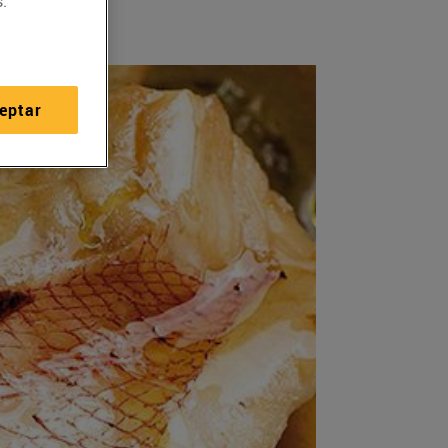
.
eptar