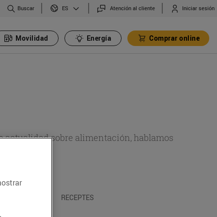
Buscar
Atención al cliente
Iniciar sesión
ES
Movilidad
Energía
Comprar online
de actualidad sobre alimentación, hablamos
emas.
mostrar
A I TRADICIONS
RECEPTES