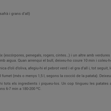
safrà i grans d’all)
x (escórpores, penegals, rogers, cintes…) i un altre amb verdures
 amb aigua. Quan arrenqui el bull, deixeu-ho coure 10 min i coleu-h
d’oli d’oliva, afegiu-hi el pebrot verd i el gra d’all i, tot seguit,
el fumet (més o menys 1,5 l, segons la cocció de la patata). Deixeu
 tots els ingredients i piqueu-los. Un cop tingueu les patates al
uns 6-7 min a 180-200 ºC.