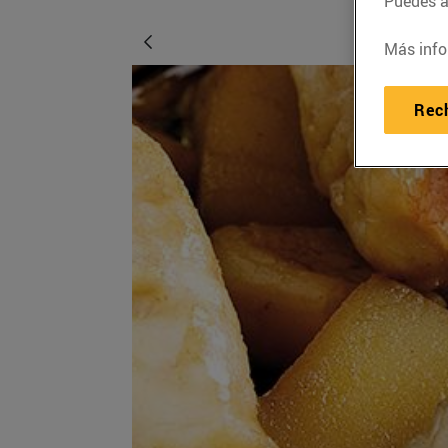
Puedes ac
Más info
Rec