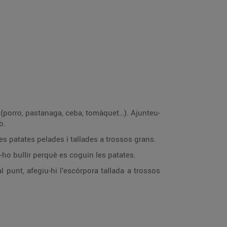
 (porro, pastanaga, ceba, tomàquet…). Ajunteu-
o.
 les patates pelades i tallades a trossos grans.
-ho bullir perquè es coguin les patates.
 punt, afegiu-hi l’escórpora tallada a trossos