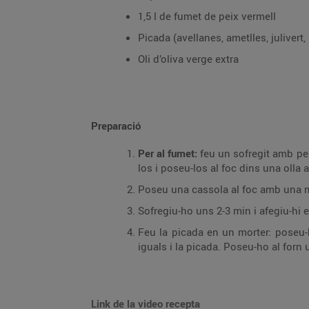
1,5 l de fumet de peix vermell
Picada (avellanes, ametlles, julivert, 
Oli d’oliva verge extra
Preparació
Per al fumet:
feu un sofregit amb pei
los i poseu-los al foc dins una olla
Poseu una cassola al foc amb una mica 
Sofregiu-ho uns 2-3 min i afegiu-hi 
Feu la picada en un morter: poseu-hi
iguals i la picada. Poseu-ho al forn 
Link de la video recepta