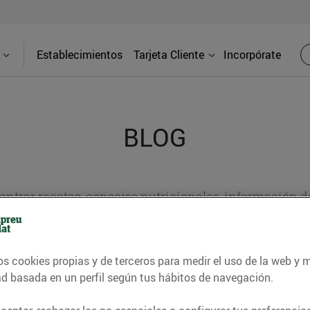
Establecimientos
Tarjeta Cliente
Incorpórate
BLOG
contrar recetas, consejos nutricionales, información 
e gastronomía de nuestro territorio y muchos otros t
os cookies propias y de terceros para medir el uso de la web y 
ad basada en un perfil según tus hábitos de navegación.
ITAT
CONSELLS I HÀBITS SALUDABLES
ENERGIA
GASTRONOMI