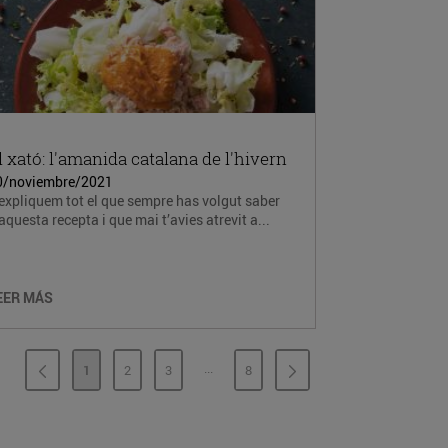
l xató: l'amanida catalana de l'hivern
0/noviembre/2021
expliquem tot el que sempre has volgut saber
aquesta recepta i que mai t’avies atrevit a...
EER MÁS
...
1
2
3
8
PÁGINAS INTERMEDIAS
PÁGINA
PÁGINA
PÁGINA
PÁGINA