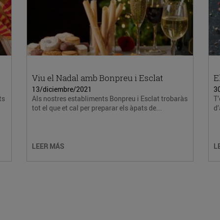
Viu el Nadal amb Bonpreu i Esclat
E
13/diciembre/2021
3
ts
Als nostres establiments Bonpreu i Esclat trobaràs
T’
tot el que et cal per preparar els àpats de...
d’
LEER MÁS
L