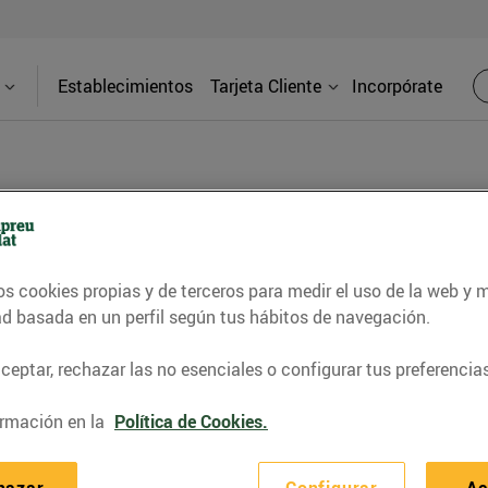
Establecimientos
Tarjeta Cliente
Incorpórate
BLOG
os cookies propias y de terceros para medir el uso de la web y 
contrar recetas, consejos nutricionales, información 
ad basada en un perfil según tus hábitos de navegación.
e gastronomía de nuestro territorio y muchos otros t
eptar, rechazar las no esenciales o configurar tus preferencias
rmación en la
Política de Cookies.
ITAT
CONSELLS I HÀBITS SALUDABLES
ENERGIA
GASTRONOMI
hazar
Configurar
Ac