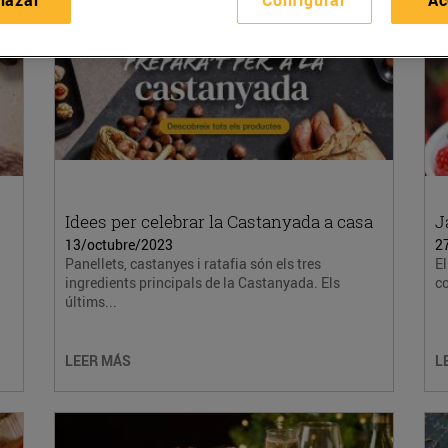
Idees per celebrar la Castanyada a casa
J
13/octubre/2023
2
Panellets, castanyes i ratafia són els tres
El
ingredients principals de la Castanyada. Els
co
últims...
LEER MÁS
L