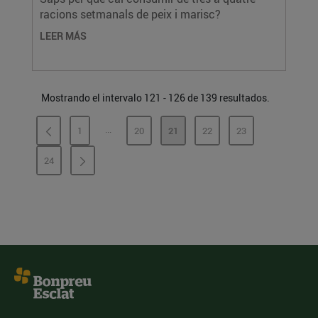
racions setmanals de peix i marisc?
LEER MÁS
Mostrando el intervalo 121 - 126 de 139 resultados.
...
1
20
21
22
23
PÁGINAS INTERMEDIAS
PÁGINA
PÁGINA
PÁGINA
PÁGINA
PÁGINA
24
PÁGINA