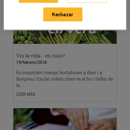
Rechazar
Viu la vida... en color!
19/febrero/2018
És important menjar hortalisses a diari i a
Bonpreu i Esclat volem oferir-te el bo i millor de
la...
LEER MÁS