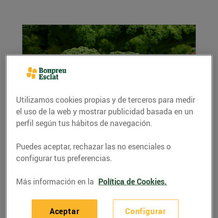
Utilizamos cookies propias y de terceros para medir
el uso de la web y mostrar publicidad basada en un
perfil según tus hábitos de navegación.
Propietats de la col Kale
26/abril/2018
Puedes aceptar, rechazar las no esenciales o
Si encara no coneixes les propietats de la col
configurar tus preferencias.
kale, a Bonpreu i Esclat te les expliquem!
LEER MÁS
Más información en la
Política de Cookies.
Aceptar
Configurar