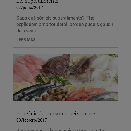
Els superaliments
07/junio/2017
Saps què són els superaliments? T'ho
expliquem amb tot detall perquè puguis gaudir
dels seus...
LEER MÁS
Beneficis de consumir peix i marisc
03/febrero/2017
Saps per què cal consumir de tres a quatre