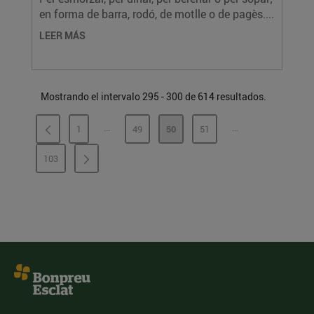
en forma de barra, rodó, de motlle o de pagès....
LEER MÁS
Mostrando el intervalo 295 - 300 de 614 resultados.
...
...
1
49
50
51
PÁGINAS INTERMEDIAS
PÁGINAS INTERME
PÁGINA
PÁGINA
PÁGINA
PÁGINA
103
PÁGINA