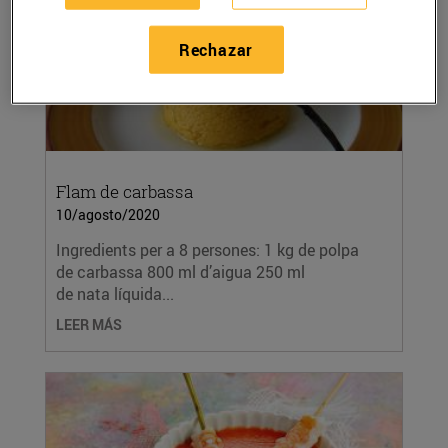
Rechazar
Flam de carbassa
10/agosto/2020
Ingredients per a 8 persones: 1 kg de polpa
de carbassa 800 ml d’aigua 250 ml
de nata líquida...
LEER MÁS