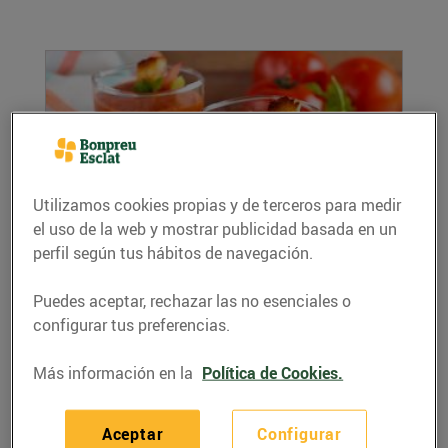
Utilizamos cookies propias y de terceros para medir
el uso de la web y mostrar publicidad basada en un
perfil según tus hábitos de navegación.
Combatre la calor menjant
12/agosto/2020
Puedes aceptar, rechazar las no esenciales o
Està molt bé engegar el ventilador i, si cal, l’aire
configurar tus preferencias.
condicionat, però la calor, a l’estiu, també...
LEER MÁS
Más información en la
Política de Cookies.
Aceptar
Configurar