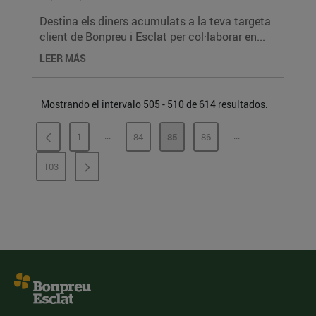
Destina els diners acumulats a la teva targeta
client de Bonpreu i Esclat per col·laborar en...
LEER MÁS
Mostrando el intervalo 505 - 510 de 614 resultados.
...
...
1
84
85
86
PÁGINAS INTERMEDIAS
PÁGINAS INTERME
PÁGINA
PÁGINA
PÁGINA
PÁGINA
103
PÁGINA