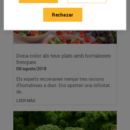
Rechazar
Dona color als teus plats amb hortalisses
fresques
08/agosto/2018
Els experts recomanen menjar tres racions
d’hortalisses a diari. Ens aporten una infinitat
de...
LEER MÁS