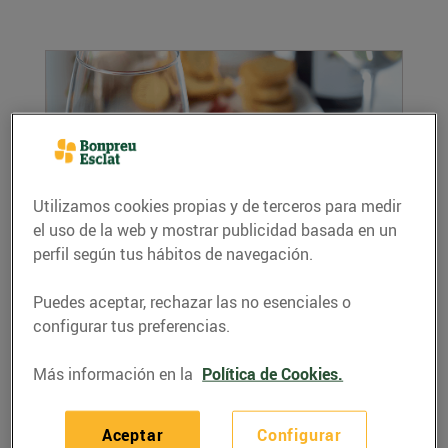
Utilizamos cookies propias y de terceros para medir
el uso de la web y mostrar publicidad basada en un
perfil según tus hábitos de navegación.
Vi, el sabor de la nostra terra
16/agosto/2018
Puedes aceptar, rechazar las no esenciales o
El vi i el cava català tenen un prestigi ben
configurar tus preferencias.
merescut. A Bonpreu i Esclat te n’oferim un
ampli...
Más información en la
Política de Cookies.
LEER MÁS
Aceptar
Configurar