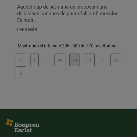
Aquest cap de setmana us proposem uns
deliciosos canapès de pasta full amb musclos.
És molt...
LEER MÁS
Mostrando el intervalo 295 - 300 de 370 resultados.
...
...
1
49
50
51
62
PÁGINAS INTERMEDIAS
PÁGINAS INTERME
PÁGINA
PÁGINA
PÁGINA
PÁGINA
PÁGINA