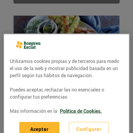
Utilizamos cookies propias y de terceros para medir
el uso de la web y mostrar publicidad basada en un
perfil según tus hábitos de navegación.
Recepta de guatllets amb raim,
ingredients per a 4 persones:
Puedes aceptar, rechazar las no esenciales o
14/junio/2019
configurar tus preferencias.
Gaudiu d'aquesta deliciosa recepta de guatlles
amb raïm per llepar-se'n els dits.
Más información en la
Política de Cookies.
LEER MÁS
Aceptar
Configurar