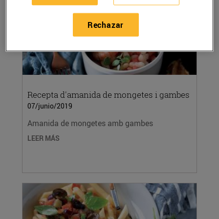
Rechazar
Recepta d'amanida de mongetes i gambes
07/junio/2019
Amanida de mongetes amb gambes
LEER MÁS