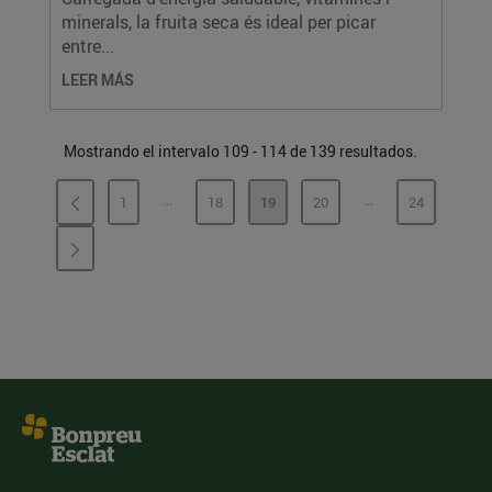
minerals, la fruita seca és ideal per picar
entre...
LEER MÁS
Mostrando el intervalo 109 - 114 de 139 resultados.
...
...
1
18
19
20
24
PÁGINAS INTERMEDIAS
PÁGINAS INTERME
PÁGINA
PÁGINA
PÁGINA
PÁGINA
PÁGINA