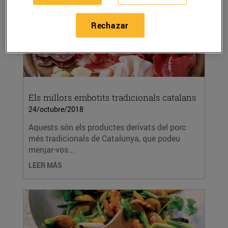
Rechazar
Els millors embotits tradicionals catalans
24/octubre/2018
Aquests són els productes derivats del porc
més tradicionals de Catalunya, que podeu
menjar-vos...
LEER MÁS