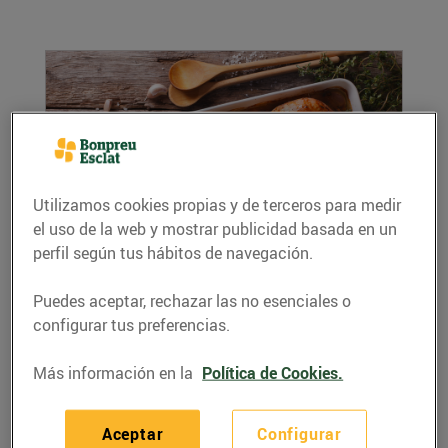
Utilizamos cookies propias y de terceros para medir
el uso de la web y mostrar publicidad basada en un
perfil según tus hábitos de navegación.
Pollastre, deliciós i apte per a tothom
09/noviembre/2018
Puedes aceptar, rechazar las no esenciales o
Apta per a tothom, la carn de pollastre destaca
configurar tus preferencias.
per les propietats saludables, el gust suau i la...
LEER MÁS
Más información en la
Política de Cookies.
Aceptar
Configurar