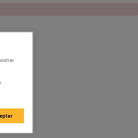
mostrar
.
eptar