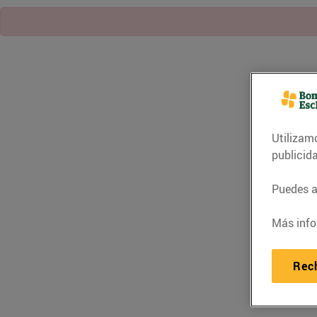
Utilizam
publicid
Puedes ac
Más info
Rec