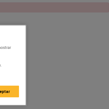
mostrar
.
eptar