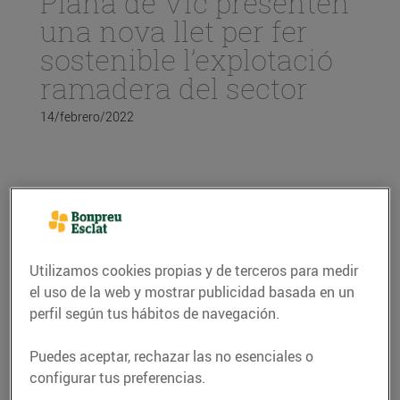
Plana de Vic presenten
una nova llet per fer
sostenible l’explotació
ramadera del sector
14/febrero/2022
Bon Preu i Vaquers
Plana de Vic arriben a
Utilizamos cookies propias y de terceros para medir
un acord per
el uso de la web y mostrar publicidad basada en un
comercialitzar llet
perfil según tus hábitos de navegación.
dels productors de la
Puedes aceptar, rechazar las no esenciales o
Cooperativa a un preu
configurar tus preferencias.