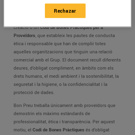
Rechazar
Com a part de la seva estratègia de bon govern i
compliment normatiu, Bon Preu ha anunciat la
creació d’un
Codi de Bones Pràctiques per a
Proveïdors
, que estableix les pautes de conducta
ètica i responsable que han de complir totes
aquelles organitzacions que tinguin una relació
comercial amb el Grup. El document recull diferents
deures, d’obligat compliment, en àmbits com els
drets humans, el medi ambient i la sostenibilitat, la
seguretat i la higiene, o la confidencialitat i la
protecció de dades.
Bon Preu treballa únicament amb proveïdors que
demostrin els màxims estàndards de
professionalitat, ètica i transparència. Per aquest
motiu, el
Codi de Bones Pràctiques
és d’obligat