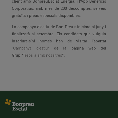
client amb BonpreuEsclat Energia; i l’App Beneficis
Corporatius, amb més de 200 descomptes, serveis
gratuïts i preus especials disponibles.
La campanya d’estiu de Bon Preu s’iniciarà al juny i
finalitzarà al setembre. Els candidats que vulguin
inscriure-s’hi només han de visitar l’apartat
“
Campanya d’estiu
” de la pàgina web del
Grup “
Treballa amb nosaltres
”.