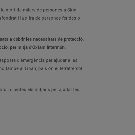
la mort de milers de persones a Síria i
ondrat i la xifra de persones ferides o
nats a cobrir les necessitats de protecció,
ucció, per mitjà d’Oxfam Intermón.
esposta d’emergència per ajudar a les
-ho també al Líban, país on el terratrèmol
s i clientes els mitjans per ajudar les