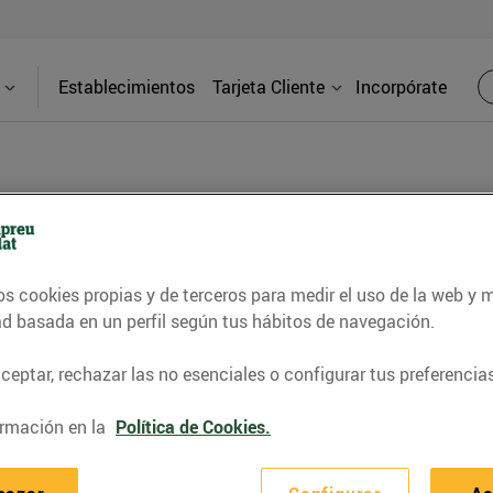
Establecimientos
Tarjeta Cliente
Incorpórate
PRENSA
os cookies propias y de terceros para medir el uso de la web y 
d de los supermercados Bonpreu y Esclat a través de l
ad basada en un perfil según tus hábitos de navegación.
eptar, rechazar las no esenciales o configurar tus preferencias
rmación en la
Política de Cookies.