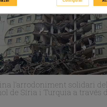
hazar
Configurar
Ac
ina l’arrodoniment solidari de
mol de Síria i Turquia a través