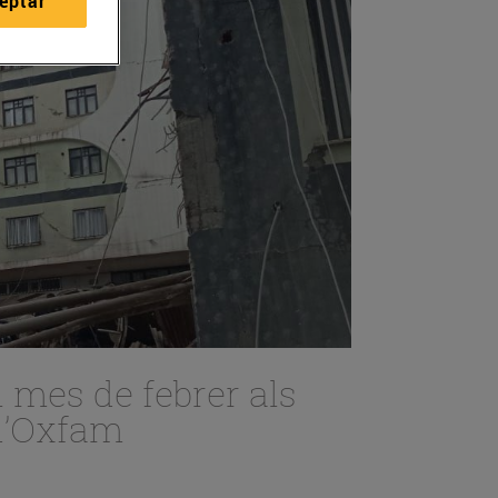
eptar
l mes de febrer als
 d’Oxfam