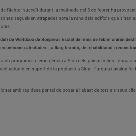
 de Richter succeït durant la matinada del 6 de febrer ha provocat 
ones segueixen atrapades sota la runa dels edificis que s’han esf
ores.
idari de Worldcoo de Bonpreu i Esclat del mes de febrer aniran desti
les persones afectades i, a llarg termini, de rehabilitació i reconstr
amb programes d’emergència a Síria i els països veïns i donarà r
ció actuarà en suport de la població a Síria i Turquia i avalua fer
nat amb rapidesa per tal de posar a l’abast de tots els seus client