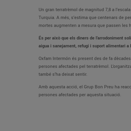
Un gran terratrèmol de magnitud 7,8 a l’escala
Turquia. A més, s’estima que centenars de pers
mortes augmenten a mesura que passen les h
És per això que els diners de l’arrodoniment sol
aigua i sanejament, refugi i suport alimentari a 
Oxfam Intermón és present des de fa dècades 
persones afectades pel terratrèmol. L’organitza
també s’ha deixat sentir.
Amb aquesta acció, el Grup Bon Preu ha reaccio
persones afectades per aquesta situació.