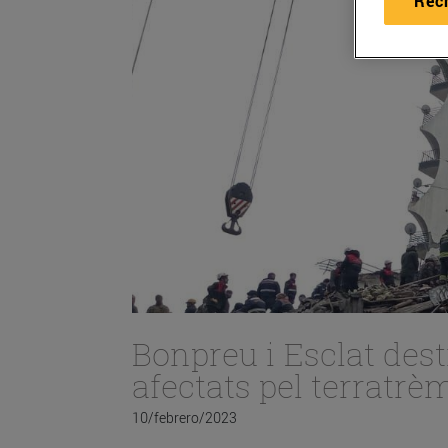
Rec
Bonpreu i Esclat dest
afectats pel terratrè
10/febrero/2023