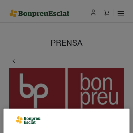
PRENSA
Bonpreu reparteix el 2n,