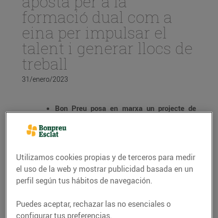
aposta per a la
formació dual com a
eina per impulsar el
talent i generar llocs de
treball
31/enero/2023
Bon Preu posa en marxa un projecte de
formació professional en frescos per a
joves en situació d’atur, en col·laboració
amb el Servei d’Ocupació de Catalunya.
Utilizamos cookies propias y de terceros para medir
Els participants rebran un any de formació
el uso de la web y mostrar publicidad basada en un
a la companyia i posteriorment tindran
perfil según tus hábitos de navegación.
l’oportunitat d’incorporar-se al Grup de
manera indefinida,
una tipologia de
Puedes aceptar, rechazar las no esenciales o
contracte que aplica al 97,7% dels
configurar tus preferencias.
treballadors.