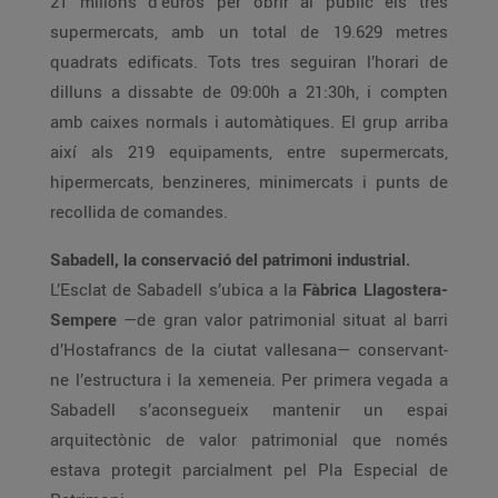
21 milions d’euros per obrir al públic els tres
supermercats, amb un total de 19.629 metres
quadrats edificats. Tots tres seguiran l’horari de
dilluns a dissabte de 09:00h a 21:30h, i compten
amb caixes normals i automàtiques. El grup arriba
així als 219 equipaments, entre supermercats,
hipermercats, benzineres, minimercats i punts de
recollida de comandes.
Sabadell, la conservació del patrimoni industrial.
L’Esclat de Sabadell s’ubica a la
Fàbrica Llagostera-
Sempere
—de gran valor patrimonial situat al barri
d’Hostafrancs de la ciutat vallesana— conservant-
ne l’estructura i la xemeneia. Per primera vegada a
Sabadell s’aconsegueix mantenir un espai
arquitectònic de valor patrimonial que només
estava protegit parcialment pel Pla Especial de