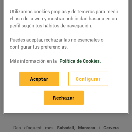
inaugurat tres nous
Esclat a Sabadell,
Utilizamos cookies propias y de terceros para medir
Cervera i Manresa
el uso de la web y mostrar publicidad basada en un
perfil según tus hábitos de navegación.
aquest mes de
desembre
Puedes aceptar, rechazar las no esenciales o
configurar tus preferencias.
22/diciembre/2016
Más información en la
Política de Cookies.
El
Grup Bon Preu
inverteix més de 21M€
2
en tres nous establiments de 19.629 m
superfície comercial total i que han
Aceptar
Configurar
generat 227 nous llocs de treball.
El Grup ja compta amb 219 establiments
Rechazar
i prop de 6000 empleats, el 76% dels
quals són dones i més del 50% supera
els 35 anys.
Des d’aquest mes
Sabadell
,
Manresa
i
Cervera