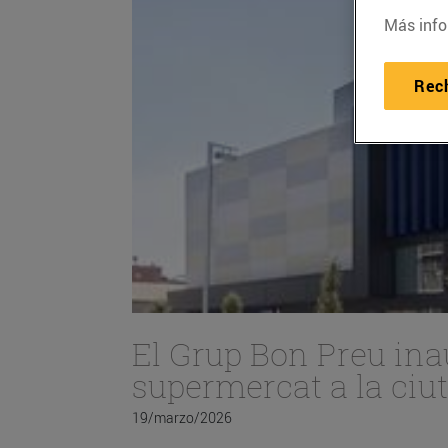
Más info
Rec
El Grup Bon Preu ina
supermercat a la ciu
19/marzo/2026