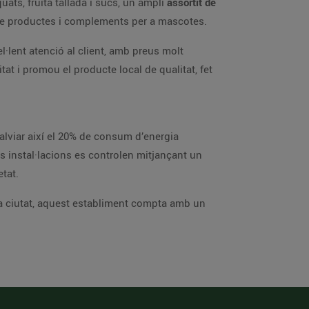
ts, fruita tallada i sucs, un ampli
assortit de
de productes i complements per a mascotes.
l·lent atenció al client, amb preus molt
t i promou el producte local de qualitat, fet
alviar així el 20% de consum d’energia
s instal·lacions es controlen mitjançant un
tat.
 la ciutat, aquest establiment compta amb un