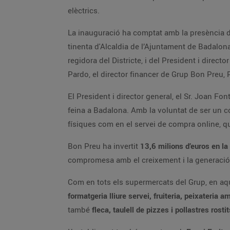
elèctrics.
La inauguració ha comptat amb la presència de
tinenta d'Alcaldia de l’Ajuntament de Badalona
regidora del Districte, i del President i direc
Pardo, el director financer de Grup Bon Preu, 
El President i director general, el Sr. Joan Fon
feina a Badalona. Amb la voluntat de ser un co
físiques com en el servei de compra online, q
Bon Preu ha invertit
13,6 milions d’euros en l
compromesa amb el creixement i la generació d’
Com en tots els supermercats del Grup, en aqu
formatgeria lliure servei, fruiteria, peixateria 
també
fleca, taulell de pizzes i pollastres rosti