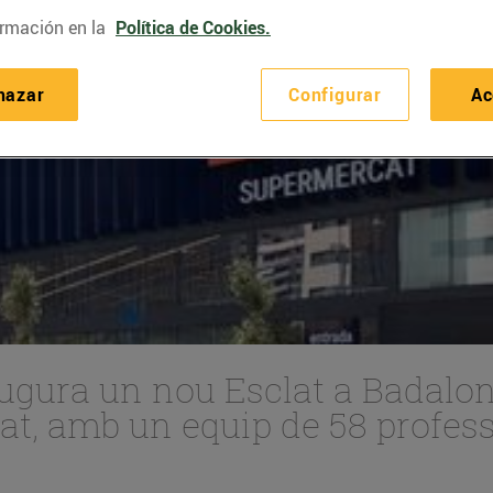
rmación en la
Política de Cookies.
hazar
Configurar
Ac
ugura un nou Esclat a Badalona
tat, amb un equip de 58 profes