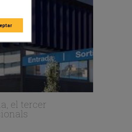
eptar
, el tercer
sionals