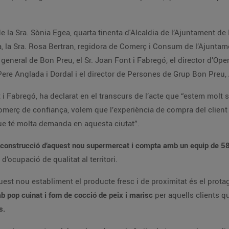
 la Sra. Sònia Egea, quarta tinenta d'Alcaldia de l’Ajuntament de 
, la Sra. Rosa Bertran, regidora de Comerç i Consum de l’Ajuntame
tor general de Bon Preu, el Sr. Joan Font i Fabregó, el director d’
Pere Anglada i Dordal i el director de Persones de Grup Bon Preu, 
t i Fabregó, ha declarat en el transcurs de l’acte que “estem molt s
merç de confiança, volem que l’experiència de compra del client s
ue té molta demanda en aquesta ciutat”.
a construcció d’aquest nou supermercat i compta amb un equip de 5
ocupació de qualitat al territori.
est nou establiment el producte fresc i de proximitat és el prota
amb pop cuinat i forn de cocció de peix i marisc
per aquells clients q
ts.