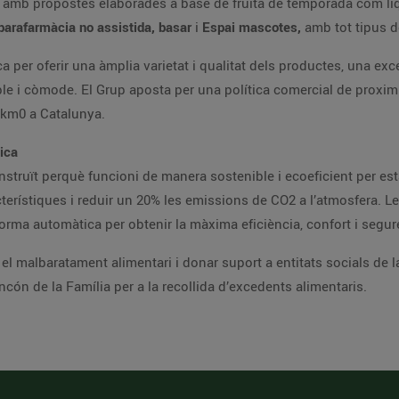
,
amb propostes elaborades a base de fruita de temporada com liqua
 parafarmàcia no assistida, basar
i
Espai mascotes,
amb tot tipus 
 per oferir una àmplia varietat i qualitat dels productes, una exce
e i còmode. El Grup aposta per una política comercial de proximita
 km0 a Catalunya.
tica
struït perquè funcioni de manera sostenible i ecoeficient per est
terístiques i reduir un 20% les emissions de CO2 a l’atmosfera. Le
forma automàtica per obtenir la màxima eficiència, confort i segure
a el malbaratament alimentari i donar suport a entitats socials de
incón de la Família per a la recollida d’excedents alimentaris.