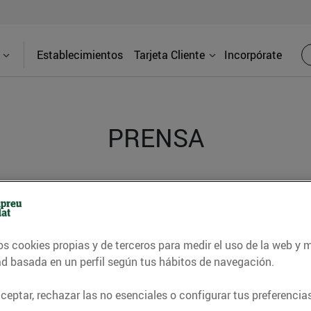
Establecimientos
Tarjeta Cliente
Incorpórate
PRENSA
d de los supermercados Bonpreu y Esclat a través de l
os cookies propias y de terceros para medir el uso de la web y 
ad basada en un perfil según tus hábitos de navegación.
eptar, rechazar las no esenciales o configurar tus preferencias