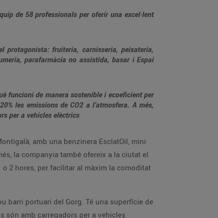
uip de 58 professionals per oferir una excel·lent
protagonista: fruiteria, carnisseria, peixateria,
rfumeria, parafarmàcia no assistida, basar i Espai
uè funcioni de manera sostenible i ecoeficient per
n 20% les emissions de CO2 a l’atmosfera. A més,
s per a vehicles elèctrics
ontigalà, amb una benzinera EsclatOil, mini
més, la companyia també ofereix a la ciutat el
o 2 hores, per facilitar al màxim la comoditat
ou barri portuari del Gorg. Té una superfície de
ls són amb carregadors per a vehicles