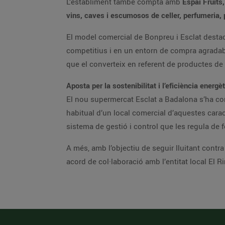
L’establiment també compta amb
Espai Fruits
vins, caves i escumosos de celler, perfumeria,
El model comercial de Bonpreu i Esclat destaca
competitius i en un entorn de compra agradabl
que el converteix en referent de productes de
Aposta per la sostenibilitat i l’eficiència energè
El nou supermercat Esclat a Badalona s’ha con
habitual d’un local comercial d’aquestes carac
sistema de gestió i control que les regula de 
A més, amb l’objectiu de seguir lluitant contr
acord de col·laboració amb l’entitat local El R