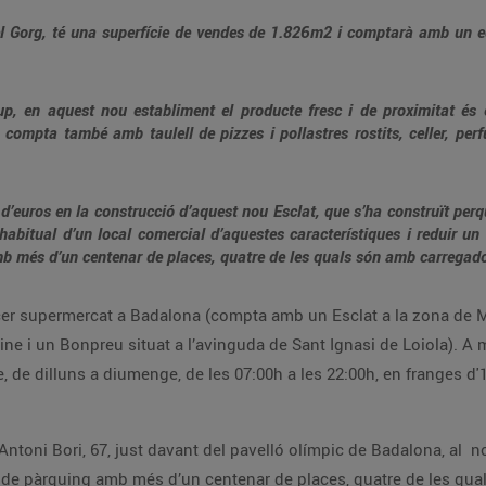
del Gorg, té una superfície de vendes de 1.826m2 i comptarà amb un eq
, en aquest nou establiment el producte fresc i de proximitat és el 
, compta també amb taulell de pizzes i pollastres rostits, celler, pe
d’euros en la construcció d’aquest nou Esclat, que s’ha construït perq
habitual d’un local comercial d’aquestes característiques i reduir u
 més d’un centenar de places, quatre de les quals són amb carregador
rcer supermercat a Badalona (compta amb un Esclat a la zona de M
ine i un Bonpreu situat a l’avinguda de Sant Ignasi de Loiola). A 
 de dilluns a diumenge, de les 07:00h a les 22:00h, en franges d'1 
 Antoni Bori, 67, just davant del pavelló olímpic de Badalona, al n
de pàrquing amb més d’un centenar de places, quatre de les qua