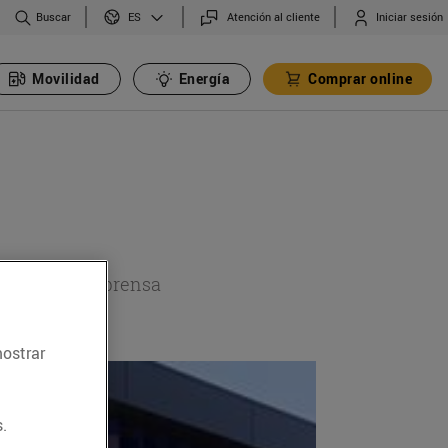
Buscar
Atención al cliente
Iniciar sesión
ES
Movilidad
Energía
Comprar online
a sección de prensa
mostrar
.