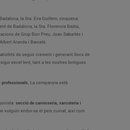
Badalona, la Sra. Eva Guillem, cinquena
nt de Badalona, la Sra. Florencia Badia,
Operacions de Grup Bon Preu, Joan Sabartés i
Albert Aranda i Barceló.
atisfets de seguir creixent i generant llocs de
igui excel·lent, tant a les nostres botigues
8 professionals.
La companyia està
gonista:
secció de carnisseria, xarcuteria i
ue vulguin endur-se el peix cuinat, així com