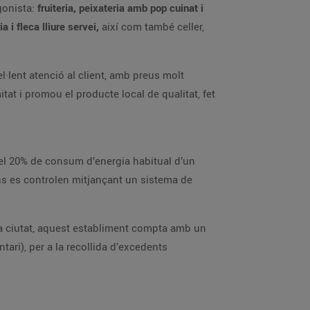
gonista:
fruiteria, peixateria amb pop cuinat i
 i fleca lliure servei,
així com també celler,
l·lent atenció al client, amb preus molt
at i promou el producte local de qualitat, fet
 el 20% de consum d’energia habitual d’un
ons es controlen mitjançant un sistema de
 la ciutat, aquest establiment compta amb un
ari), per a la recollida d’excedents