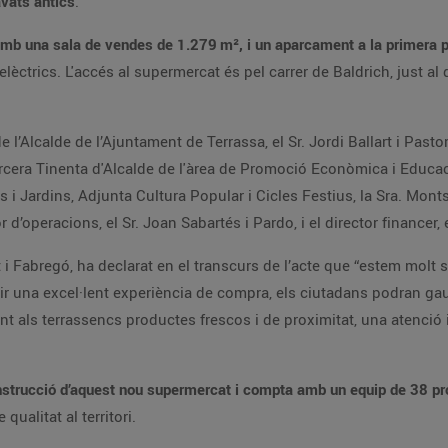
avats antics
.
amb una sala de vendes de 1.279
m², i un aparcament a la primera p
lèctrics. L'accés al supermercat és pel carrer de Baldrich, just al
’Alcalde de l’Ajuntament de Terrassa, el Sr. Jordi Ballart i Pastor
 tercera Tinenta d'Alcalde de l'àrea de Promoció Econòmica i Educaci
 Jardins, Adjunta Cultura Popular i Cicles Festius, la Sra. Montse
r d’operacions, el Sr. Joan Sabartés i Pardo, i el director financer, 
t i Fabregó, ha declarat en el transcurs de l’acte que “estem molt s
rir una excel·lent experiència de compra, els ciutadans podran gau
nt als terrassencs productes frescos i de proximitat, una atenció i
nstrucció d’aquest nou supermercat i compta amb un equip de 38 pr
ualitat al territori.