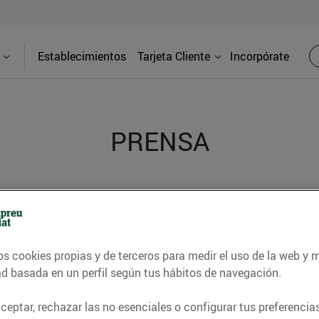
Establecimientos
Tarjeta Cliente
Incorpórate
PRENSA
d de los supermercados Bonpreu y Esclat a través de l
os cookies propias y de terceros para medir el uso de la web y 
ad basada en un perfil según tus hábitos de navegación.
eptar, rechazar las no esenciales o configurar tus preferencias