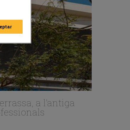
eptar
rassa, a l’antiga
ofessionals