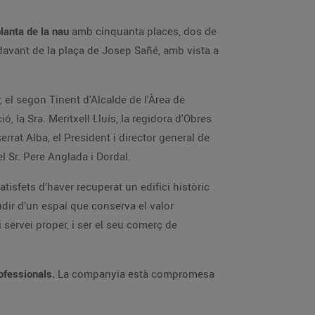
lanta de la nau
amb cinquanta places, dos de
 davant de la plaça de Josep Sañé, amb vista a
, el segon Tinent d'Alcalde de l'Àrea de
ó, la Sra. Meritxell Lluís, la regidora d'Obres
rrat Alba, el President i director general de
el Sr. Pere Anglada i Dordal.
atisfets d’haver recuperat un edifici històric
dir d’un espai que conserva el valor
 servei proper, i ser el seu comerç de
ofessionals.
La companyia està compromesa