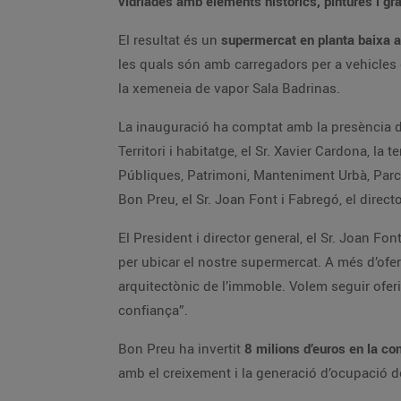
vidriades amb elements històrics, pintures i gr
El resultat és un
supermercat en planta baixa 
les quals són amb carregadors per a vehicles e
la xemeneia de vapor Sala Badrinas.
La inauguració ha comptat amb la presència de l
Territori i habitatge, el Sr. Xavier Cardona, la
Públiques, Patrimoni, Manteniment Urbà, Parcs i
Bon Preu, el Sr. Joan Font i Fabregó, el directo
El President i director general, el Sr. Joan Fon
per ubicar el nostre supermercat. A més d’ofe
arquitectònic de l’immoble. Volem seguir oferi
confiança”.
Bon Preu ha invertit
8 milions d’euros en la co
amb el creixement i la generació d’ocupació de q