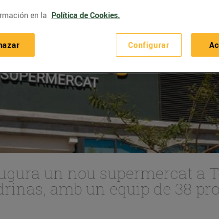
rmación en la
Política de Cookies.
hazar
Configurar
Ac
ugura un nou supermercat a Ter
adrinas, amb un equip de 38 pr