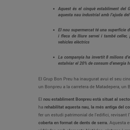
Aquest és el cinquè establiment del G
aquesta nau industrial amb l’ajuda del
El nou supermercat té una superfície d
i fleca de lliure servei i també cell
vehicles elèctrics
La companyia ha invertit 8 milions d’e
estalviar el 20% de consum d’energia h
El Grup Bon Preu ha inaugurat avui el seu cin
un Bonpreu a la carretera de Matadepera, un Bo
El
nou establiment Bonpreu està situat al sector
ha
rehabilitat aquesta nau, la més antiga del c
fer un estudi patrimonial de l'edifici, revisant
coberta en format de dents de serra.
Aquesta es