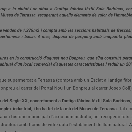
rup a la ciutat i se situa a l’antiga fàbrica tèxtil Sala Badrinas, c
 Museu de Terrassa, recuperant aquells elements de valor de l’immoble
e vendes de 1.279m2 i compta amb les seccions habituals de frescos: fr
er, perfumeria i basar. A més, disposa de pàrquing amb cinquanta pl
uros en la construcció d’aquest nou Bonpreu, que s’ha construït perqu
abitual d’un local comercial d’aquestes característiques i reduir un 2
què supermercat a Terrassa (compta amb un Esclat a l'antiga fàbri
npreu al carrer del Portal Nou i un Bonpreu al carrer Josep Coll)
 del Segle XX, concretament a l’antiga fàbrica tèxtil Sala Badrinas
omplex industrial, i ho ha fet de la mà del Museu de Terrassa.
Tal i c
 l'arxiu històric municipal i l'arxiu administratiu, per recuperar to
tructura amb trams de vidre dota l'establiment de llum natural. A