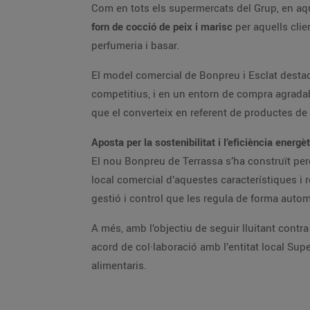
Com en tots els supermercats del Grup, en aqu
forn de cocció de peix i marisc
per aquells clie
perfumeria i basar.
El model comercial de Bonpreu i Esclat destaca
competitius, i en un entorn de compra agradabl
que el converteix en referent de productes de
Aposta per la sostenibilitat i l’eficiència energè
El nou Bonpreu de Terrassa s’ha construït per
local comercial d’aquestes característiques i 
gestió i control que les regula de forma automà
A més, amb l’objectiu de seguir lluitant contr
acord de col·laboració amb l’entitat local Sup
alimentaris.