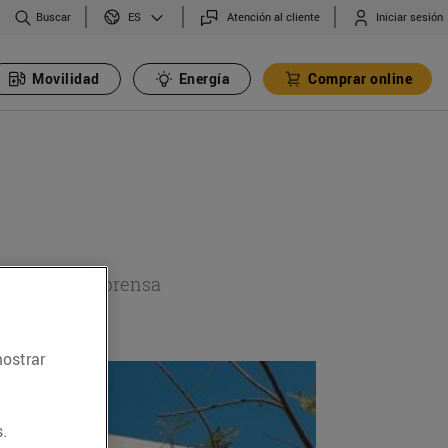
Buscar
Atención al cliente
Iniciar sesión
ES
Movilidad
Energía
Comprar online
a sección de prensa
mostrar
.