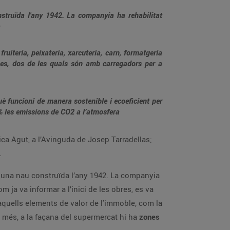
onstruïda l'any 1942. La companyia ha rehabilitat
uiteria, peixateria, xarcuteria, carn, formatgeria
aces, dos de les quals són amb carregadors per a
è funcioni de manera sostenible i ecoeficient per
0% les emissions de CO2 a l’atmosfera
ca Agut, a l’Avinguda de Josep Tarradellas;
.
, una nau construïda l’any 1942. La companyia
om ja va informar a l’inici de les obres, es va
ts aquells elements de valor de l'immoble, com la
 més, a la façana del supermercat hi ha
zones