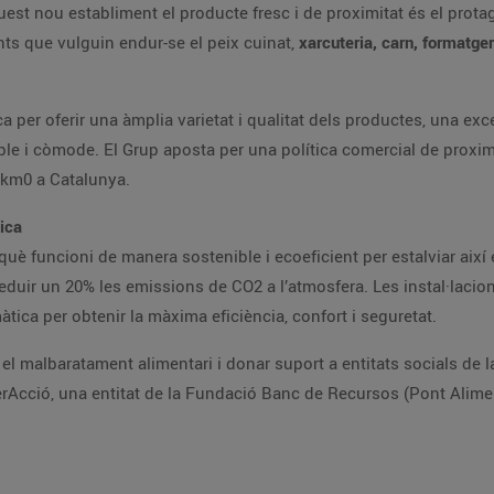
est nou establiment el producte fresc i de proximitat és el prota
nts que vulguin endur-se el peix cuinat,
xarcuteria, carn, formatgeria
 per oferir una àmplia varietat i qualitat dels productes, una exce
e i còmode. El Grup aposta per una política comercial de proximit
 km0 a Catalunya.
tica
què funcioni de manera sostenible i ecoeficient per estalviar així
reduir un 20% les emissions de CO2 a l’atmosfera. Les instal·laci
tica per obtenir la màxima eficiència, confort i seguretat.
a el malbaratament alimentari i donar suport a entitats socials de
erAcció, una entitat de la Fundació Banc de Recursos (Pont Aliment