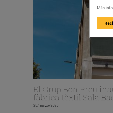
Más info
Rec
El Grup Bon Preu ina
fàbrica tèxtil Sala B
25/marzo/2026