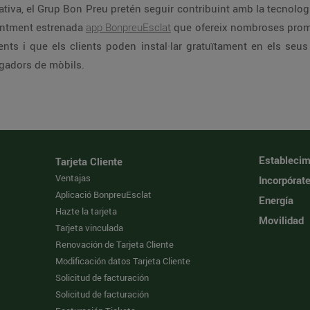
tiva, el Grup Bon Preu pretén seguir contribuint amb la tecnologi
centment estrenada
app BonpreuEsclat
que ofereix nombroses promoci
ments i que els clients poden instal·lar gratuïtament en els se
gadors de mòbils.
Establecim
Tarjeta Cliente
Ventajas
Incorpórat
Aplicació BonpreuEsclat
Energía
Hazte la tarjeta
Movilidad
Tarjeta vinculada
Renovación de Tarjeta Cliente
Modificación datos Tarjeta Cliente
Solicitud de facturación
Solicitud de facturación