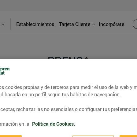
Establecimientos
Tarjeta Cliente
Incorpórate
PRENSA
d de los supermercados Bonpreu y Esclat a través de l
os cookies propias y de terceros para medir el uso de la web y 
ad basada en un perfil según tus hábitos de navegación.
eptar, rechazar las no esenciales o configurar tus preferencias
rmación en la
Política de Cookies.