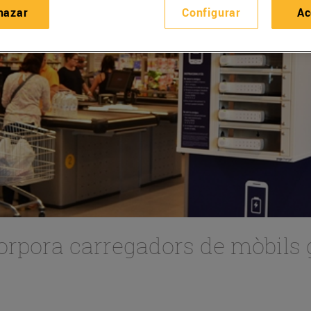
hazar
Configurar
Ac
orpora carregadors de mòbils g