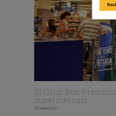
Rec
El Grup Bon Preu inc
supermercats
27/enero/2017