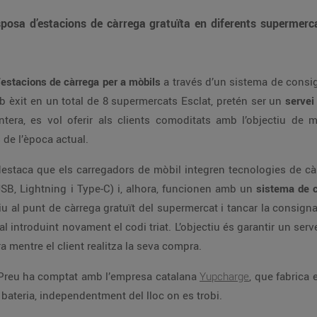
osa d’estacions de càrrega gratuïta en diferents supermerca
’
estacions de càrrega per a mòbils
a través d’un sistema de consi
amb èxit en un total de 8 supermercats Esclat, pretén ser un
servei 
tera, es vol oferir als clients comoditats amb l’objectiu de mi
de l’època actual.
destaca que els carregadors de mòbil integren tecnologies de cà
B, Lightning i Type-C) i, alhora, funcionen amb un
sistema de c
u al punt de càrrega gratuït del supermercat i tancar la consig
nal introduint novament el codi triat. L’objectiu és garantir un ser
 mentre el client realitza la seva compra.
n Preu ha comptat amb l’empresa catalana
Yupcharge
, que fabrica
bateria, independentment del lloc on es trobi.