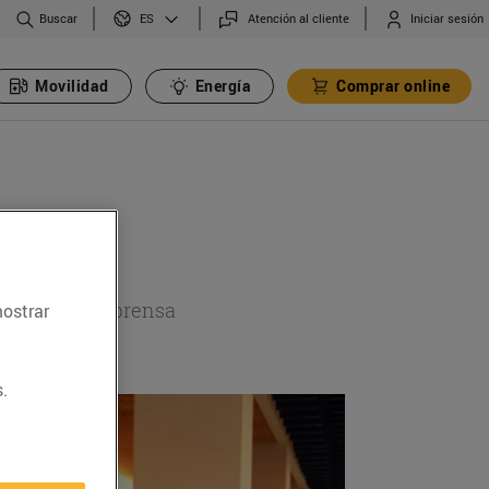
Buscar
Atención al cliente
Iniciar sesión
ES
Movilidad
Energía
Comprar online
a sección de prensa
mostrar
.