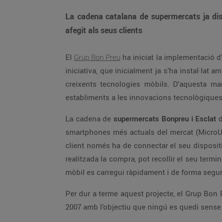
La cadena catalana de supermercats ja disp
afegit als seus clients
El
Grup Bon Preu
ha iniciat la implementació d
iniciativa, que inicialment ja s’ha instal·lat 
creixents tecnologies mòbils. D’aquesta man
establiments a les innovacions tecnològiques 
La cadena de
supermercats Bonpreu i Esclat
smartphones més actuals del mercat (MicroUS
client només ha de connectar el seu dispositi
realitzada la compra, pot recollir el seu termi
mòbil es carregui ràpidament i de forma segura
Per dur a terme aquest projecte, el Grup Bo
2007 amb l’objectiu que ningú es quedi sense 