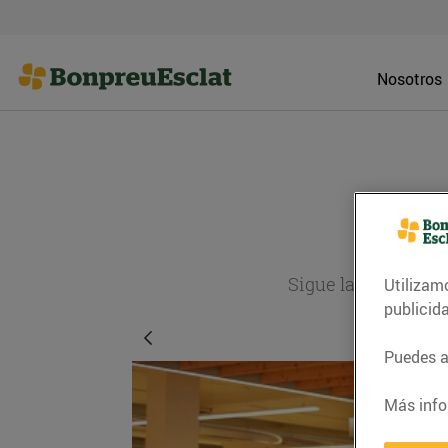
Nosotros
Sigue la actualida
Utilizam
publicid
Puedes ac
Más info