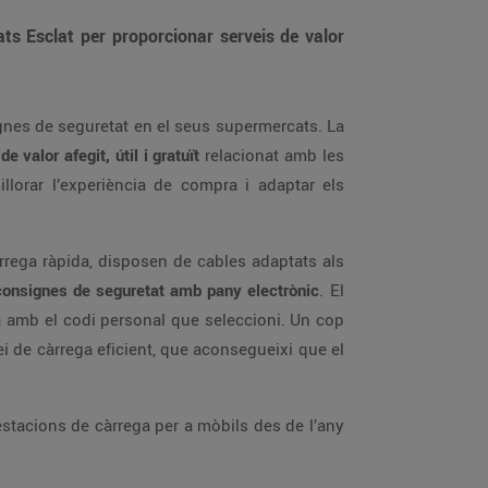
ts Esclat per proporcionar serveis de valor
gnes de seguretat en el seus supermercats. La
de valor afegit, útil i gratuït
relacionat amb les
llorar l’experiència de compra i adaptar els
rrega ràpida, disposen de cables adaptats als
onsignes de seguretat amb pany electrònic
. El
na amb el codi personal que seleccioni. Un cop
vei de càrrega eficient, que aconsegueixi que el
 estacions de càrrega per a mòbils des de l’any