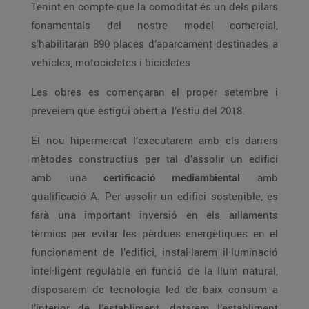
Tenint en compte que la comoditat és un dels pilars
fonamentals del nostre model comercial,
s’habilitaran 890 places d’aparcament destinades a
vehicles, motocicletes i bicicletes.
Les obres es començaran el proper setembre i
preveiem que estigui obert a l’estiu del 2018.
El nou hipermercat l’executarem amb els darrers
mètodes constructius per tal d’assolir un edifici
amb una
certificació mediambiental
amb
qualificació A. Per assolir un edifici sostenible, es
farà una important inversió en els aïllaments
tèrmics per evitar les pèrdues energètiques en el
funcionament de l’edifici, instal·larem il·luminació
intel·ligent regulable en funció de la llum natural,
disposarem de tecnologia led de baix consum a
l’interior de l’establiment, dotarem l’establiment