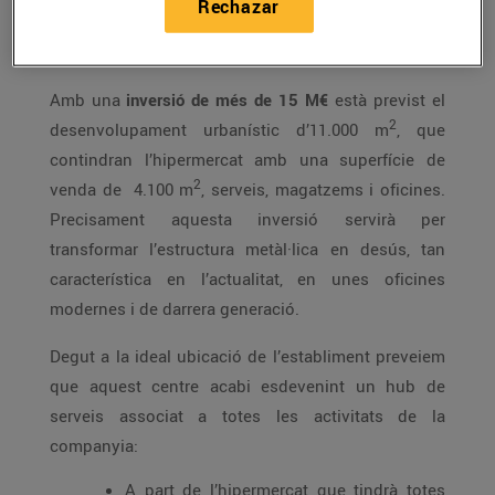
Rechazar
construir el primer hipermercat Esclat a la població
de
Sant Cugat del Vallès.
Amb una
inversió de més de 15 M€
està previst el
2
desenvolupament urbanístic d’11.000 m
, que
contindran l’hipermercat amb una superfície de
2
venda de 4.100 m
, serveis, magatzems i oficines.
Precisament aquesta inversió servirà per
transformar l’estructura metàl·lica en desús, tan
característica en l’actualitat, en unes oficines
modernes i de darrera generació.
Degut a la ideal ubicació de l’establiment preveiem
que aquest centre acabi esdevenint un hub de
serveis associat a totes les activitats de la
companyia:
A part de l’hipermercat que tindrà totes