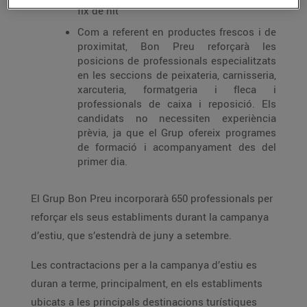
fix de nit
Com a referent en productes frescos i de
proximitat, Bon Preu reforçarà les
posicions de professionals especialitzats
en les seccions de peixateria, carnisseria,
xarcuteria, formatgeria i fleca i
professionals de caixa i reposició. Els
candidats no necessiten experiència
prèvia, ja que el Grup ofereix programes
de formació i acompanyament des del
primer dia.
El Grup Bon Preu incorporarà 650 professionals per
reforçar els seus establiments durant la campanya
d’estiu, que s’estendrà de juny a setembre.
Les contractacions per a la campanya d’estiu es
duran a terme, principalment, en els establiments
ubicats a les principals destinacions turístiques