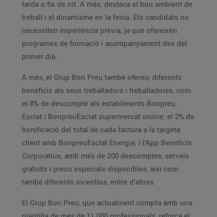
tarda o fix de nit. A més, destaca el bon ambient de
treball i el dinamisme en la feina. Els candidats no
necessiten experiència prèvia, ja que ofereixen
programes de formació i acompanyament des del
primer dia.
A més, el Grup Bon Preu també ofereix diferents
beneficis als seus treballadors i treballadores, com
el 8% de descompte als establiments Bonpreu,
Esclat i BonpreuEsclat supermercat online; el 2% de
bonificació del total de cada factura a la targeta
client amb BonpreuEsclat Energia; i l’App Beneficis
Corporatius, amb més de 200 descomptes, serveis
gratuïts i preus especials disponibles, així com
també diferents incentius, entre d’altres.
El Grup Bon Preu, que actualment compta amb una
plantilla de més de 11.000 professionals, reforça el