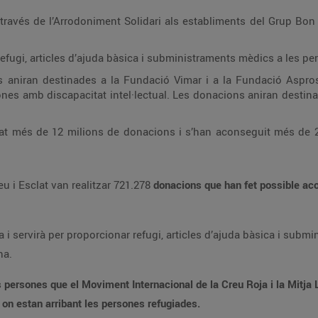
 través de l’Arrodoniment Solidari als establiments del Grup Bon
refugi, articles d’ajuda bàsica i subministraments mèdics a les p
aniran destinades a la Fundació Vimar i a la Fundació Aspros,
ones amb discapacitat intel·lectual. Les donacions aniran destin
zat més de 12 milions de donacions i s’han aconseguit més de 2 
eu i Esclat van realitzar 721.278
donacions
que han fet possible ac
a i servirà per proporcionar refugi, articles d’ajuda bàsica i sub
na.
persones que el Moviment Internacional de la Creu Roja i la Mitja Ll
í on estan arribant les persones refugiades.