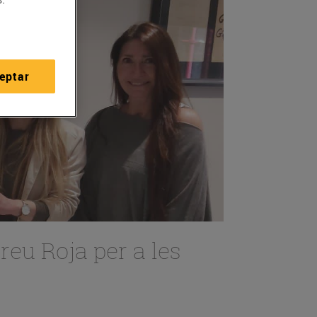
eptar
reu Roja per a les