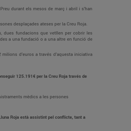
 Preu durant els mesos de març i abril i s’han
ersones desplaçades ateses per la Creu Roja.
 dues fundacions que vetllen per cobrir les
ades a una fundació o a una altre en funció de
milions d’euros a través d’aquesta iniciativa
onseguir 125.191€ per la Creu Roja través de
ministraments mèdics a les persones
una Roja està assistint pel conflicte, tant a