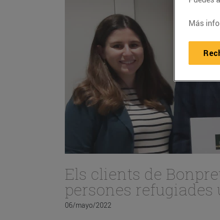
Más info
Rec
Els clients de Bonpre
persones refugiades 
06/mayo/2022