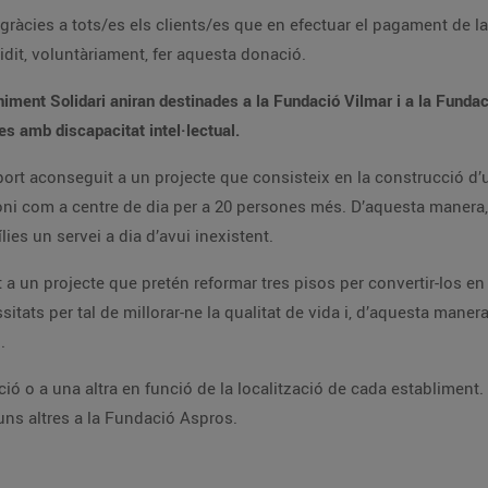
 gràcies a tots/es els clients/es que en efectuar el pagament de 
cidit, voluntàriament, fer aquesta donació.
iment Solidari aniran destinades a la Fundació Vilmar i a la Funda
nes amb discapacitat intel·lectual.
port aconseguit a un projecte que consisteix en la construcció d’u
ni com a centre de dia per a 20 persones més. D’aquesta manera,
ies un servei a dia d’avui inexistent.
 a un projecte que pretén reformar tres pisos per convertir-los en
itats per tal de millorar-ne la qualitat de vida i, d’aquesta mane
.
ó o a una altra en funció de la localització de cada establiment.
 uns altres a la Fundació Aspros.