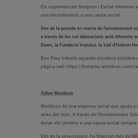
Els supermercats Bonpreu i Esclat ofereixen a t
una microdonació a una causa social.
Des de la posada en marxa de l’arrodoniment sol
a través de les col·laboracions amb diferents e
Down, la Fundació Impulsa, la Vall d’Hebron Hos
Bon Preu treballa aquesta iniciativa solidàri
pàgina web https://bonpreu.worldcoo.com/ca/ 
Sobre Worldcoo
Worldcoo és una empresa social que ajuda a l
arreu del món. A través de l’Arrodoniment Solid
donar els cèntims a una causa social sempre
Des de la seva creació, ha finançat més de 66