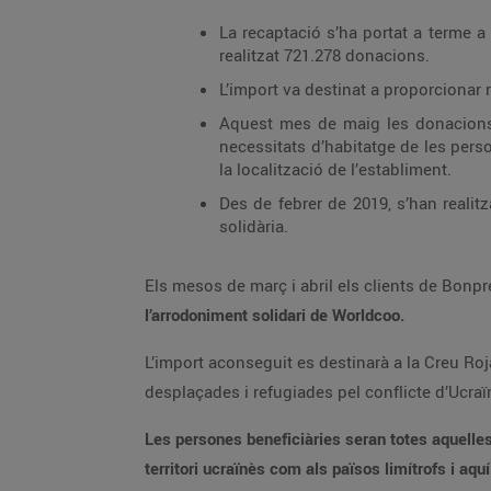
La recaptació s’ha portat a terme a
realitzat 721.278 donacions.
L’import va destinat a proporcionar 
Aquest mes de maig les donacions 
necessitats d’habitatge de les pers
la localització de l’establiment.
Des de febrer de 2019, s’han realit
solidària.
Els mesos de març i abril els clients de Bonpr
l’arrodoniment solidari de Worldcoo.
L’import aconseguit es destinarà a la Creu Roj
desplaçades i refugiades pel conflicte d’Ucraï
Les persones beneficiàries seran totes aquelles 
territori ucraïnès com als països limítrofs i aqu