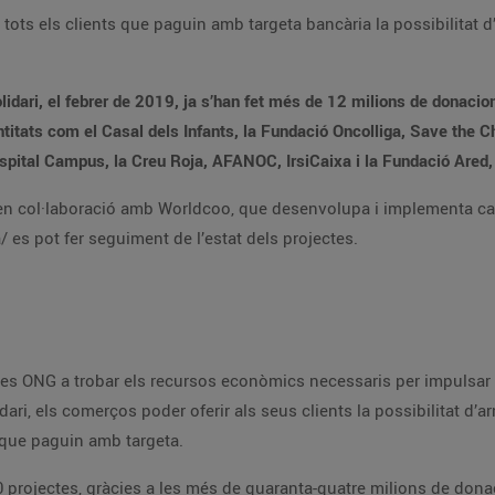
ots els clients que paguin amb targeta bancària la possibilitat d’a
idari, el febrer de 2019, ja s’han fet més de 12 milions de donacio
ntitats com el Casal dels Infants, la Fundació Oncolliga, Save the 
pital Campus, la Creu Roja, AFANOC, IrsiCaixa i la Fundació Ared, e
a en col·laboració amb Worldcoo, que desenvolupa i implementa can
es pot fer seguiment de l’estat dels projectes.
es ONG a trobar els recursos econòmics necessaris per impulsar e
ari, els comerços poder oferir als seus clients la possibilitat d’ar
 que paguin amb targeta.
0 projectes, gràcies a les més de quaranta-quatre milions de dona