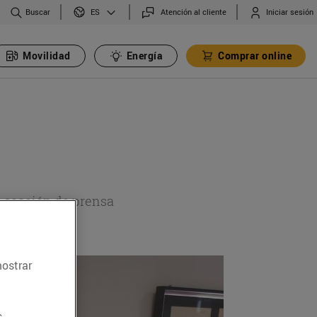
Buscar
Atención al cliente
Iniciar sesión
ES
Movilidad
Energía
Comprar online
a sección de prensa
mostrar
.