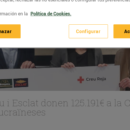
rmación en la
Política de Cookies.
hazar
Configurar
Ac
u i Esclat donen 125.191€ a la C
ucraïneses