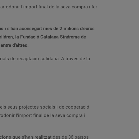
rrodonir l’import final de la seva compra i fer
ns i s’han aconseguit més de 2 milions d’euros
Children, la Fundació Catalana Síndrome de
ntre d’altres.
als de recaptació solidària. A través de la
ls seus projectes socials i de cooperació
rodonir l’import final de la seva compra i
cions que s’han realitzat des de 36 països