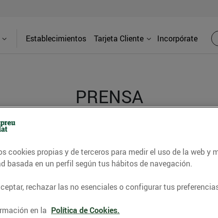
Establecimientos
Tarjeta Cliente
Incorpórate
PRENSA
d de los supermercados Bonpreu y Esclat a través de l
os cookies propias y de terceros para medir el uso de la web y 
ad basada en un perfil según tus hábitos de navegación.
eptar, rechazar las no esenciales o configurar tus preferencias
rmación en la
Política de Cookies.