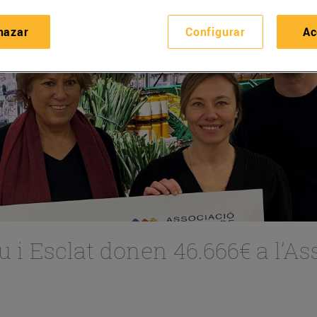
hazar
Configurar
Ac
 donen 46.666€ a l’Associació d’Amics de