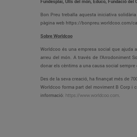
Fundesplai, Ulls del món, Educo, Fundació del C
Bon Preu treballa aquesta iniciativa solidàr
pàgina web https://bonpreu.worldcoo.com/ca/ 
Sobre Worldcoo
Worldcoo és una empresa social que ajuda a 
arreu del món. A través de l’Arrodoniment Sol
donar els cèntims a una causa social sempre
Des de la seva creació, ha finançat més de 70
Worldcoo forma part del moviment B Corp i c
informació:
https://www.worldcoo.com
.