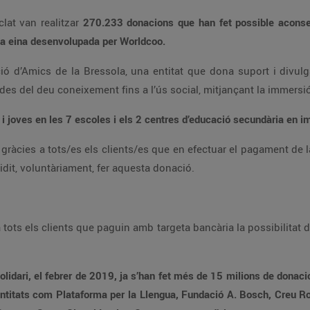
lat van realitzar
270.233
donacions
que han fet possible acons
una eina desenvolupada per Worldcoo.
ió d’Amics de la Bressola, una entitat que dona suport i divulg
 des del deu coneixement fins a l’ús social, mitjançant la immersió
 i joves en les 7 escoles i els 2 centres d’educació secundària en i
 gràcies a tots/es els clients/es que en efectuar el pagament de
cidit, voluntàriament, fer aquesta donació.
ots els clients que paguin amb targeta bancària la possibilitat d’
lidari, el febrer de 2019, ja s’han fet més de 15 milions de donaci
 entitats com Plataforma per la Llengua, Fundació A. Bosch, Creu 