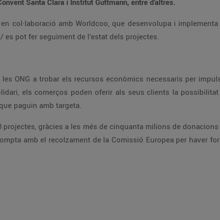
onvent Santa Clara i Institut Guttmann, entre d’altres.
ia en col·laboració amb Worldcoo, que desenvolupa i implementa c
es pot fer seguiment de l’estat dels projectes.
les ONG a trobar els recursos econòmics necessaris per impulsa
idari, els comerços poden oferir als seus clients la possibilitat 
 que paguin amb targeta.
0 projectes, gràcies a les més de cinquanta milions de donacions q
ompta amb el recolzament de la Comissió Europea per haver fo