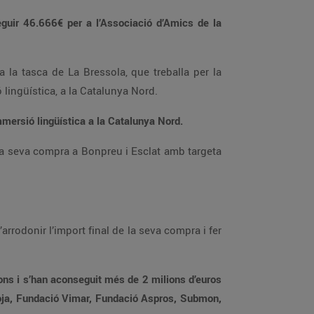
eguir
46.666€
per a l’Associació d’Amics de la
a la tasca de La Bressola, que treballa per la
 lingüística, a la Catalunya Nord.
mmersió lingüística a la Catalunya Nord.
 la seva compra a Bonpreu i Esclat amb targeta
arrodonir l’import final de la seva compra i fer
ons i s’han aconseguit més de 2 milions d’euros
Roja, Fundació Vimar, Fundació Aspros, Submon,