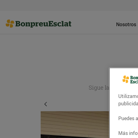
Nosotros
Sigue la actualida
Utilizam
publicid
Puedes ac
Más info