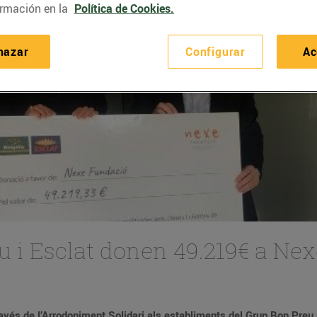
rmación en la
Política de Cookies.
hazar
Configurar
Ac
eu i Esclat donen 49.219€ a Ne
ravés de l’Arrodoniment Solidari als establiments del Grup Bon Preu 