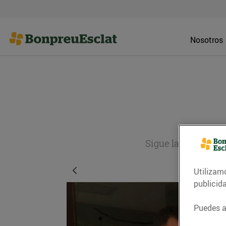
Nosotros
Sigue la actualida
Utilizam
publicid
Puedes ac