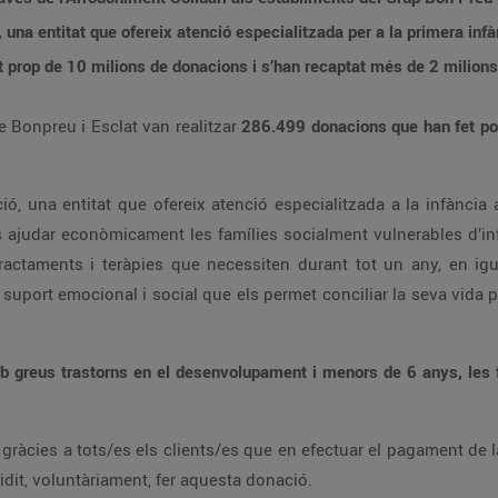
 una entitat que ofereix atenció especialitzada per a la primera inf
t prop de 10 milions de donacions i s’han recaptat més de 2 milions d
 Bonpreu i Esclat van realitzar
286.499 donacions que han fet po
ió, una entitat que ofereix atenció especialitzada a la infànci
és ajudar econòmicament les famílies socialment vulnerables d’in
ractaments i teràpies que necessiten durant tot un any, en ig
 suport emocional i social que els permet conciliar la seva vida pr
b greus trastorns en el desenvolupament i menors de 6 anys, les f
 gràcies a tots/es els clients/es que en efectuar el pagament de
cidit, voluntàriament, fer aquesta donació.