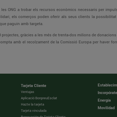
les ONG a trobar els recursos econòmics necessaris per impulsa
idari, els comerços poden oferir als seus clients la possibilitat 
 que paguin amb targeta.
 projectes, gràcies a les més de trenta-dos milions de donacions 
compta amb el recolzament de la Comissió Europa per haver for
Establecim
Tarjeta Cliente
Ventajas
Incorpórat
Aplicació BonpreuEsclat
Energía
Hazte la tarjeta
Movilidad
Tarjeta vinculada
Renovación de Tarjeta Cliente