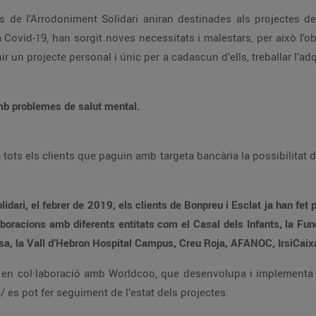
 de l’Arrodoniment Solidari aniran destinades als projectes de 
 Covid-19, han sorgit noves necessitats i malestars, per això l’obj
ir un projecte personal i únic per a cadascun d’ells, treballar l’adqu
.
amb problemes de salut mental.
ots els clients que paguin amb targeta bancària la possibilitat d’
idari, el febrer de 2019, els clients de Bonpreu i Esclat ja han fet 
aboracions amb diferents entitats com el Casal dels Infants, la Fun
, la Vall d’Hebron Hospital Campus, Creu Roja, AFANOC, IrsiCaixa i
ia en col·laboració amb Worldcoo, que desenvolupa i implementa c
es pot fer seguiment de l’estat dels projectes.