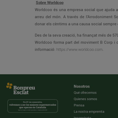
Sobre Worldcoo
Worldcoo és una empresa social que ajuda a 
arreu del món. A través de l’Arrodoniment Sol
donar els cèntims a una causa social sempre
Des de la seva creació, ha finançat més de 570
Worldcoo forma part del moviment B Corp i 
informació:
https://www.worldcoo.com
.
Nosotros
Qué ofrecemos
Quienes somos
Prensa
La nostra empremta
Incorpórate