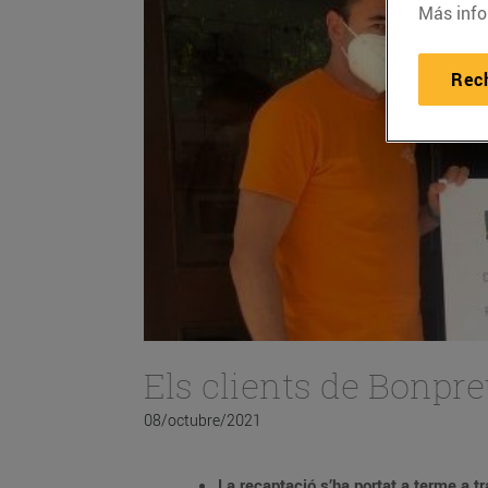
Más info
Rec
Els clients de Bonpr
08/octubre/2021
La recaptació s’ha portat a terme a t