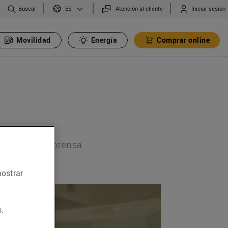
Buscar
Atención al cliente
Iniciar sesión
ES
Movilidad
Energía
Comprar online
a sección de prensa
mostrar
.