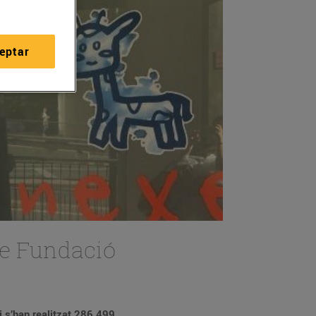
eptar
xe Fundació
i s’han realitzat 286.499