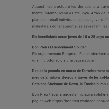
Aquest mes d’octubre les donacions a través
mental infantojuvenil a Catalunya. Arran de la
plans de treball individuals de cada jove, defin
malestars, i donar suport a les seves famílies
Els beneficiaris seran joves de 16 a 25 anys 
Bon Preu i l’Arrodoniment Solidari
Els supermercats Bonpreu i Esclat ofereixen a t
una microdonació a una causa social.
Des de la posada en marxa de l’arrodoniment sol
més de 2 milions d’euros a través de les col·l
Catalana Síndrome de Down, la Fundació Impulsa
Bon Preu treballa aquesta iniciativa solidàr
pàgina web https://bonpreu.worldcoo.com/ca/ 