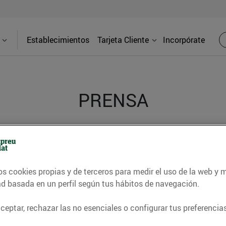
Establecimientos
Tarjeta Cliente
Incorpórate
PRENSA
d de los supermercados Bonpreu y Esclat a través de l
os cookies propias y de terceros para medir el uso de la web y 
ad basada en un perfil según tus hábitos de navegación.
eptar, rechazar las no esenciales o configurar tus preferencias