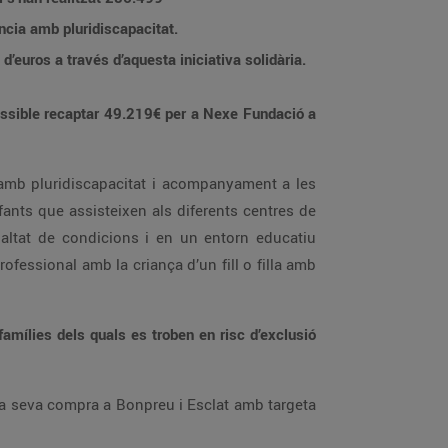
ància amb pluridiscapacitat.
’euros a través d’aquesta iniciativa solidària.
ssible recaptar 49.219€ per a Nexe Fundació a
a amb pluridiscapacitat i acompanyament a les
fants que assisteixen als diferents centres de
ualtat de condicions i en un entorn educatiu
ofessional amb la criança d’un fill o filla amb
amílies dels quals es troben en risc d’exclusió
 la seva compra a Bonpreu i Esclat amb targeta