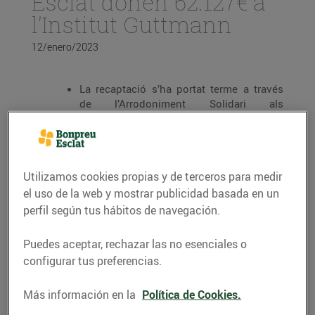
Esclat donen 62.127€ a
l’Institut Guttmann
12/enero/2023
La recaptació s’ha portat terme a través
de l’Arrodoniment Solidari als
establiments del Grup Bon Preu durant el
mes de desembre i s’han realitzat 598
donacions en total.
L’import va destinat a l’Institut Guttmann,
Utilizamos cookies propias y de terceros para medir
una institució que impulsa iniciatives per
el uso de la web y mostrar publicidad basada en un
a la rehabilitació integral de les persones
perfil según tus hábitos de navegación.
amb lesió medul·lar, dany cerebral o altres
afectacions d’origen neurològic.
Puedes aceptar, rechazar las no esenciales o
Aquest gener les donacions aniran
configurar tus preferencias.
destinades a l’Associació d’Amics de la
Bressola, una associació que vetlla per la
Más información en la
Política de Cookies.
recuperació de la llengua catalana des del
seu coneixement fins a l’ús social,