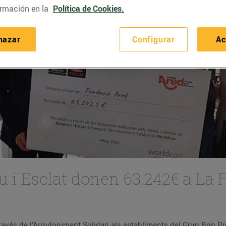
rmación en la
Política de Cookies.
hazar
Configurar
Ac
eu i Esclat donen 63.242€ a La