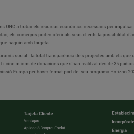
ar els seus projectes socials i de cooperació
a seva compra i
ausa social sempre que paguin amb targeta.
 que col·labora. Des de la seva creació, ha finançat
 moviment
B Corp i compta amb el recolzament de la Comissió Europa per have
Establecim
Tarjeta Cliente
Ventajas
Incorpórat
Aplicació BonpreuEsclat
Energía