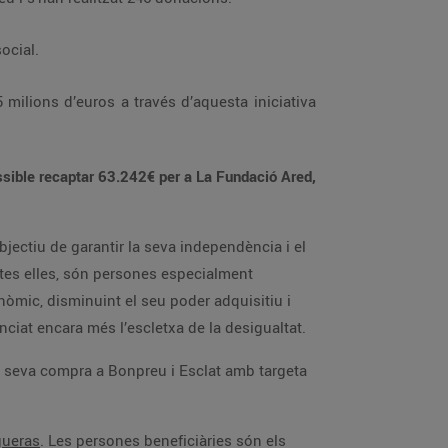
xclusió social.
entrant en el cercle de la pobresa. Aquesta situació, agreujada per la crisi sociosanitària de la Covid-19, ha potenciat encara més l’escletxa de la desigualtat.
gueras
. Les persones beneficiàries són els