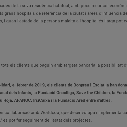
uència de Barcelona. La sanitat pública cobreix les
es per a la
d’arrodonir l’import final de la seva compra i fer
ns d’euros a través de les
Impulsa, la Vall d’Hebron Hospital Campus, Creu Roja, AFANOC, IrsiCaixa i la Fundació Ared entre d’altres.
a canals de recaptació solidària. A través de la
pàgina web https://bonpreu.worldcoo.com/ca/ es pot fer seguiment de l’estat dels projectes.