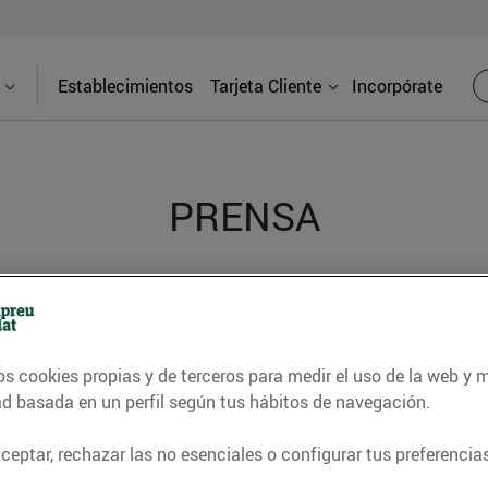
Establecimientos
Tarjeta Cliente
Incorpórate
PRENSA
d de los supermercados Bonpreu y Esclat a través de l
os cookies propias y de terceros para medir el uso de la web y 
ad basada en un perfil según tus hábitos de navegación.
eptar, rechazar las no esenciales o configurar tus preferencias