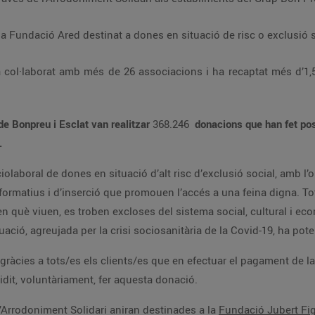
L’import va destinat al programa de la Fundació Ared destinat a dones en situació de risc o e
recaptat més d’1,5 milions d’euros a través d’aquesta iniciativa
els clients de Bonpreu i Esclat van realitzar
368.246
donacions que han fet possible recaptar 63.242€ per a La Fundació Ared,
.
 amb l’objectiu de garantir la seva independència i el
 de la seva compra a Bonpreu i Esclat amb targeta
a, han arrodonit l’import final i han decidit, voluntàriament, fer aquesta donació.
Aquest mes de maig, les donacions a través l’Arrodoniment Solidari aniran destinades a la
Fundació Jubert Fi