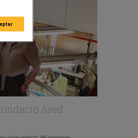
eptar
 Fundació Ared
La recaptació s’ha portat a terme a través de l’Arrodoniment Solidari als establiments del Grup Bon Preu i s’han realitzat 246 donacions.