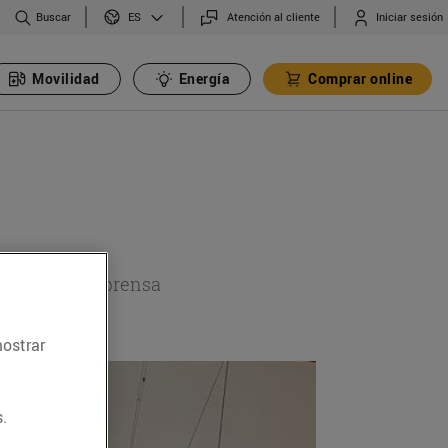
Buscar
Atención al cliente
Iniciar sesión
ES
Movilidad
Energía
Comprar online
a sección de prensa
mostrar
.