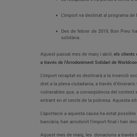
Des de febrer de 2019, Bon Preu ha col·laborat amb més de 26 associacions i ha 
solidària.
Aquest passat mes de març i abril,
a través de l’Arrodoniment Solidari de Worldcoo
L’import recaptat es destinarà a la inserció sociolaboral de dones en situació d’alt risc d’exclusió social,
dret a la plena ciutadania, a través d’itineraris formatius i d’inserció que promouen l’accés a una feina digna. Totes elles, són persones especialment
vulnerables que, a conseqüència del context en què viuen, es troben excloses del sistema social, cultural i econòmic, disminuint el seu poder adquisitiu i
L’aportació a aquesta causa ha estat possible gràcies a tots/es els clients/es que en efectuar el pagament
bancàri