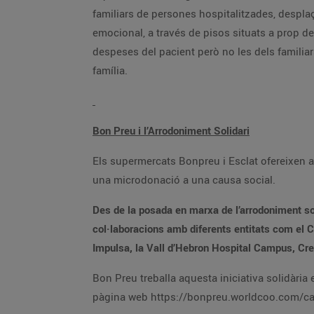
familiars de persones hospitalitzades, desplaçades de la seva residència habitual, amb pocs recursos econòmics a qui se'ls hi ofereix allotjament i suport
emocional, a través de pisos situats a prop dels grans hospitals de referència de la ciutat i àrees d'infl
despeses del pacient però no les dels familiars, i quan l’estada de la persona malalta a l'hospital és llarga pot comportar dificultats econòmiqu
família.
Bon Preu i l’Arrodoniment Solidari
Els supermercats Bonpreu i Esclat ofereixen a tots els clients que paguin amb targeta bancària la possibilitat 
una microdonació a una causa social.
Des de la posada en marxa de l’arrodoniment solidari, el febrer de 2019, els clients de Bonpreu i Esclat ja han donat més d’1,63 milio
col·laboracions amb diferents entitats com el Casal dels Infants, la Fundació Oncolliga, Save the Children, la Fundació Catalana Síndrome de Down, la Fundació
Bon Preu treballa aquesta iniciativa solidària en col·laboració amb Worldcoo, que desenvolupa i implement