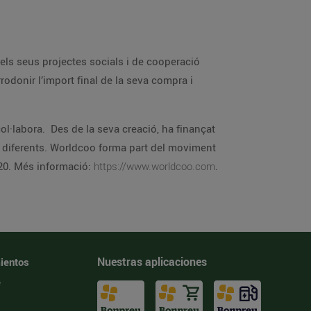
r format part del seu programa Horizon 2020. Més informació:
https://www.worldcoo.com
.
Nuestras aplicaciones
ientos
e