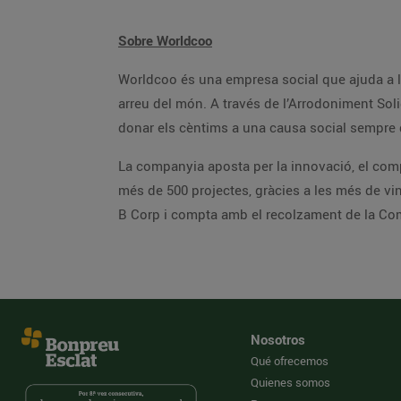
Sobre Worldcoo
Worldcoo és una empresa social que ajuda a les ONG a trobar els recursos econòmics necessaris per impuls
arreu del món. A través de l’Arrodoniment Solidari, els comerços poden oferir als seus clients la possibilitat d’arrodonir l’import final de l
donar els cèntims a una c
La companyia aposta per la innovació, el compromís social i la total transparència dels projectes amb els
més de 500 projectes, gràcies a les més de vint i cinc mlions de donacions que s’han realitzat des de 35 països diferents. Worldcoo forma part del
Nosotros
Qué ofrecemos
Quienes somos