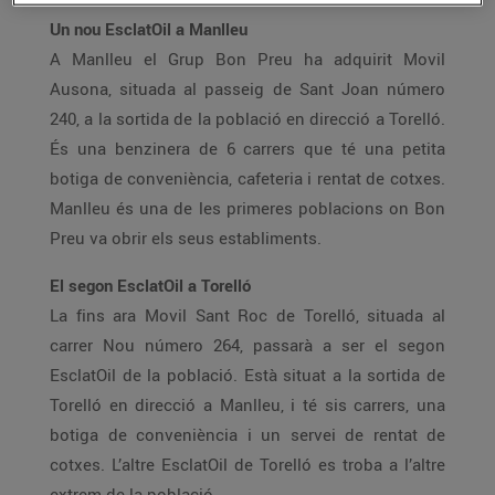
Un nou EsclatOil a Manlleu
A Manlleu el Grup Bon Preu ha adquirit Movil
Ausona, situada al passeig de Sant Joan número
240, a la sortida de la població en direcció a Torelló.
És una benzinera de 6 carrers que té una petita
botiga de conveniència, cafeteria i rentat de cotxes.
Manlleu és una de les primeres poblacions on Bon
Preu va obrir els seus establiments.
El segon EsclatOil a Torelló
La fins ara Movil Sant Roc de Torelló, situada al
carrer Nou número 264, passarà a ser el segon
EsclatOil de la població. Està situat a la sortida de
Torelló en direcció a Manlleu, i té sis carrers, una
botiga de conveniència i un servei de rentat de
cotxes. L’altre EsclatOil de Torelló es troba a l’altre
extrem de la població.