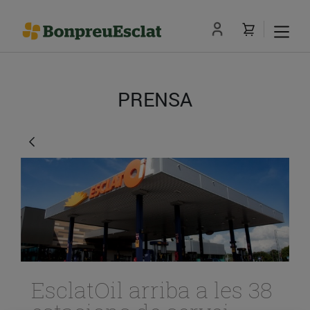
PRENSA
EsclatOil arriba a les 38