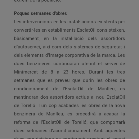
Poques setmanes d’obres
Les intervencions en les instal·lacions existents per
convertir-les en establiments EsclatOil consisteixen,
bàsicament, en la instal·lació dels assortidors
d’autoservei, així com dels sistemes de seguretat i
dels elements d’imatge corporativa de la marca. Les
dues benzineres continuaran oferint el servei de
Minimercat de 8 a 23 hores. Durant les tres
setmanes que es preveu que durin les obres de
condicionament de l’EsclatOil de Manlleu, es
mantindran dos assortidors actius al nou EsclatOil
de Torelló. I un cop acabades les obres de la nova
benzinera de Manlleu, es procedirà a acabar la
reforma de l’EsclatOil de Torelló, que comportarà
dues setmanes d’acondicionament. Amb aquestes
dues adquisicions es continuarà prestant el servei