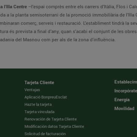
 l’Illa Centre
–l’espai comprès entre els carrers d’Itàlia, Flos i Ca
da a la planta semisoterrani de la promoció immobiliària de l’Il
inaran comerç, serveis i restauració. L’establiment tindrà la seva 
ura és prevista a final d’any, quan s’acabi el conjunt de les obres
utadania del Masnou com per als de la zona d'influència.
Establecim
Tarjeta Cliente
Ventajas
Incorpórat
Aplicació BonpreuEsclat
Energía
Hazte la tarjeta
Movilidad
Tarjeta vinculada
Renovación de Tarjeta Cliente
Modificación datos Tarjeta Cliente
Solicitud de facturación