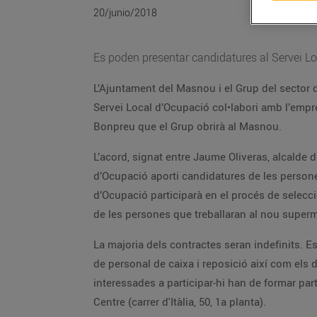
20/junio/2018
Es poden presentar candidatures al Servei Lo
L’Ajuntament del Masnou i el Grup del sector 
Servei Local d’Ocupació col•labori amb l’empre
Bonpreu que el Grup obrirà al Masnou.
L’acord, signat entre Jaume Oliveras, alcalde 
d’Ocupació aporti candidatures de les persones 
d’Ocupació participarà en el procés de selecció
de les persones que treballaran al nou super
La majoria dels contractes seran indefinits. 
de personal de caixa i reposició així com els de
interessades a participar-hi han de formar part
Centre (carrer d'Itàlia, 50, 1a planta).