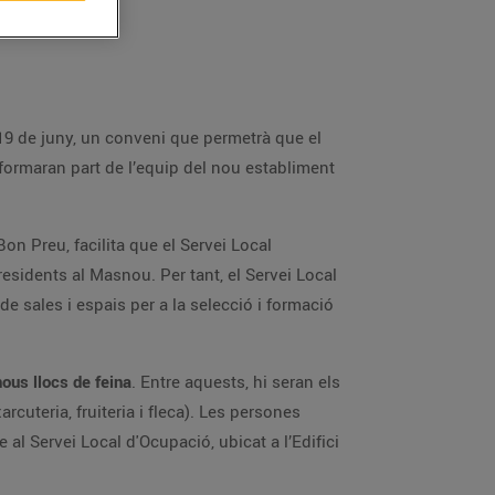
 19 de juny, un conveni que permetrà que el
 formaran part de l’equip del nou establiment
on Preu, facilita que el Servei Local
residents al Masnou. Per tant, el Servei Local
de sales i espais per a la selecció i formació
nous llocs de feina
. Entre aquests, hi seran els
rcuteria, fruiteria i fleca). Les persones
 al Servei Local d'Ocupació, ubicat a l’Edifici