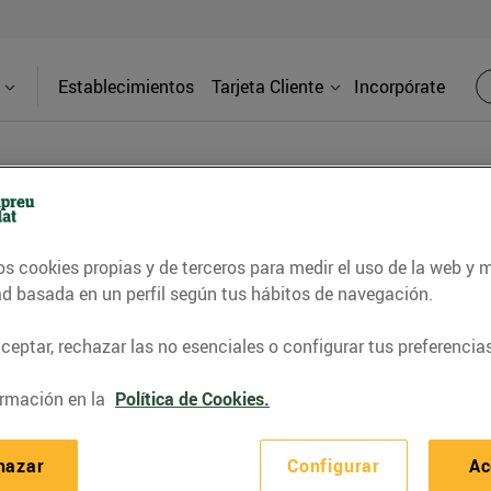
Establecimientos
Tarjeta Cliente
Incorpórate
PRENSA
os cookies propias y de terceros para medir el uso de la web y 
ad basada en un perfil según tus hábitos de navegación.
d de los supermercados Bonpreu y Esclat a través de l
eptar, rechazar las no esenciales o configurar tus preferencias
rmación en la
Política de Cookies.
n conveni amb el Grup Bon Pr
ones residents al Masnou
hazar
Configurar
Ac