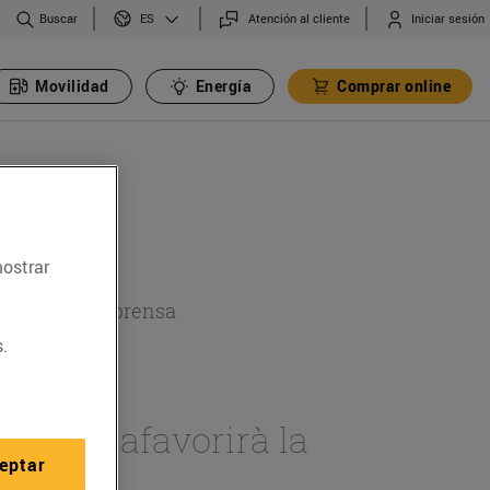
Buscar
Atención al cliente
Iniciar sesión
ES
Movilidad
Energía
Comprar online
mostrar
a sección de prensa
.
eu que afavorirà la
eptar