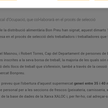
cal d’Ocupació, que col•laborarà en el procés de selecció
de la distribució alimentària Bon Preu han signat, aquest dimarts
sa en el procés de selecció dels treballadors i treballadores que
del Masnou, i Robert Torres, Cap del Departament de persones de B
inscrites a la seva borsa de treball, la majoria de les quals són 
 dels llocs de treball que s’ofereixin, també a través de la cessió 
mercat Bonpreu.
Es preveu que l’obertura d’aquest supermercat
generi entre 35 i 40 
 personal per a les seccions de frescos (peixateria, carnisseria, xa
 de la base de dades de la Xarxa XALOC i, per fer-ho, cal adreçar-se