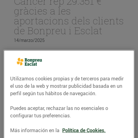
Càncer rep 29.351 €
gràcies a les
aportacions dels clients
de Bonpreu i Esclat
14/marzo/2025
La recaptació s’ha portat a terme a través
de l’Arrodoniment Solidari als
establiments del Grup Bon Preu durant el
mes de febrer i s’han realitzat 234.679
Utilizamos cookies propias y de terceros para medir
donacions en total.
el uso de la web y mostrar publicidad basada en un
perfil según tus hábitos de navegación.
L’import va destinat a l’Associació contra
el Càncer, concretament a un projecte que
pretén millorar el benestar emocional i la
Puedes aceptar, rechazar las no esenciales o
qualitat de vida dels infants i adolescents
configurar tus preferencias.
que estan vivint un procés oncològic a
Catalunya, ja sigui perquè ells/es
Más información en la
Política de Cookies.
mateixos/es tenen càncer o perquè algun