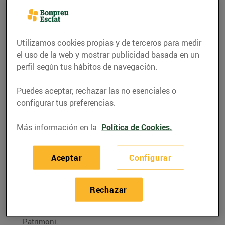
conservarà l’espai
arquitectònic de valor
patrimonial de la
Utilizamos cookies propias y de terceros para medir
Fàbrica Llagostera-
el uso de la web y mostrar publicidad basada en un
Sampere
perfil según tus hábitos de navegación.
09/marzo/2016
Puedes aceptar, rechazar las no esenciales o
configurar tus preferencias.
El supermercat
Esclat de Sabadell
que s’ubicarà a la
Fàbrica Llagostera-Sampere
–un dels elements
Más información en la
Política de Cookies.
patrimonials importants del barri d’Hostafrancs de
la ciutat vallesana– conservarà l’estructura i la
Aceptar
Configurar
xemeneia. Es tracta de la primera vegada que a
Sabadell s’aconsegueix mantenir un espai
Rechazar
arquitectònic de valor patrimonial que només
estava protegit parcialment pel Pla Especial de
Patrimoni.