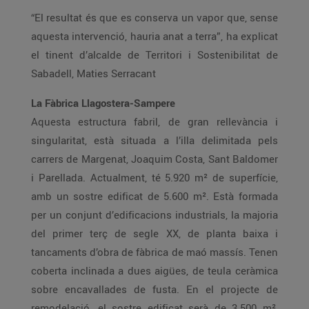
“El resultat és que es conserva un vapor que, sense
aquesta intervenció, hauria anat a terra”, ha explicat
el tinent d’alcalde de Territori i Sostenibilitat de
Sabadell, Maties Serracant
La Fàbrica Llagostera‐Sampere
Aquesta estructura fabril, de gran rellevància i
singularitat, està situada a l’illa delimitada pels
carrers de Margenat, Joaquim Costa, Sant Baldomer
i Parellada. Actualment, té 5.920 m² de superfície,
amb un sostre edificat de 5.600 m². Està formada
per un conjunt d’edificacions industrials, la majoria
del primer terç de segle XX, de planta baixa i
tancaments d’obra de fàbrica de maó massís. Tenen
coberta inclinada a dues aigües, de teula ceràmica
sobre encavallades de fusta. En el projecte de
remodelació, el sostre edificat serà de 3.500 m²,