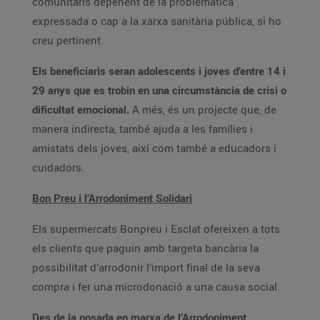
comunitaris depenent de la problemàtica
expressada o cap a la xarxa sanitària pública, si ho
creu pertinent.
Els beneficiaris seran adolescents i joves d’entre 14 i
29 anys que es trobin en una circumstància de crisi o
dificultat emocional.
A més, és un projecte que, de
manera indirecta, també ajuda a les famílies i
amistats dels joves, així com també a educadors i
cuidadors.
Bon Preu i l’Arrodoniment Solidari
Els supermercats Bonpreu i Esclat ofereixen a tots
els clients que paguin amb targeta bancària la
possibilitat d’arrodonir l’import final de la seva
compra i fer una microdonació a una causa social.
Des de la posada en marxa de l’Arrodoniment