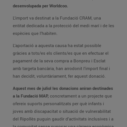
desenvolupada per Worldcoo.
L’import va destinat a la Fundació CRAM, una
entitat dedicada a la protecció del medi marí i de les
espècies que l’habiten.
L’aportació a aquesta causa ha estat possible
gràcies a tots/es els clients/es que en efectuar el
pagament de la seva compra a Bonpreu i Esclat
amb targeta bancària, han arrodonit l’import final i
han decidit, voluntàriament, fer aquest donació.
Aquest mes de juliol les donacions aniran destinades
a la Fundació MAP,
concretament a un projecte que
ofereix suports personalitzats per què infants i
joves amb discapacitat o situació de vulnerabilitat
del Ripollès puguin gaudir d’activitats inclusives i a
la comunitat sense suposar una càrrega econòmica