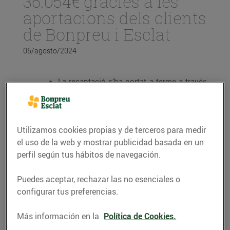
36.054€ gràcies a les
aportacions dels clients
de Bonpreu i Esclat
05/agosto/2024
La recaptació s’ha portat a terme a través
de l’Arrodoniment Solidari als
establiments del Grup Bon Preu durant el
mes de juliol i s’han realitzat 238.073
donacions en total.
Utilizamos cookies propias y de terceros para medir
L’import va destinat a la Fundació MAP,
el uso de la web y mostrar publicidad basada en un
concretament a un projecte que ofereix
perfil según tus hábitos de navegación.
suports personalitzats per què els infants
i els joves amb discapacitat o situacions
Puedes aceptar, rechazar las no esenciales o
de vulnerabilitat del Ripollès puguin
configurar tus preferencias.
gaudir d’activitats inclusives i a la
comunitat sense suposar una càrrega
econòmica addicional per a les famílies.
Más información en la
Política de Cookies.