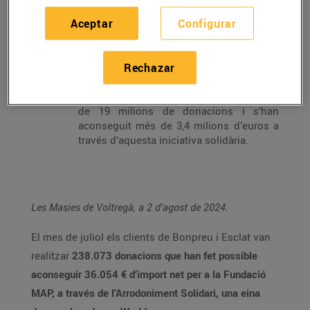
Aquest mes d’agost les donacions aniran
destinades a la Fundació Banc Recursos,
Aceptar
Configurar
concretament al projecte Pont Alimentari,
que redueix el malbaratament alimentari
alhora que fomenta la solidaritat i la
Rechazar
reducció de les desigualtats socials
Des de febrer de 2019, s’han realitzat més
de 19 milions de donacions i s’han
aconseguit més de 3,4 milions d’euros a
través d’aquesta iniciativa solidària.
Les Masies de Voltregà, a 2 d’agost de 2024.
El mes de juliol els clients de Bonpreu i Esclat van
realitzar
238.073 donacions que han fet possible
aconseguir 36.054 € d’import net per a la Fundació
MAP, a través de l’Arrodoniment Solidari, una eina