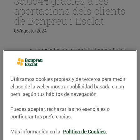
36.054€ gràcies a les
aportacions dels clients
de Bonpreu i Esclat
05/agosto/2024
La recaptació s’ha portat a terme a través
de l’Arrodoniment Solidari als
establiments del Grup Bon Preu durant el
mes de juliol i s’han realitzat 238.073
donacions en total.
Utilizamos cookies propias y de terceros para medir
L’import va destinat a la Fundació MAP,
el uso de la web y mostrar publicidad basada en un
concretament a un projecte que ofereix
perfil según tus hábitos de navegación.
suports personalitzats per què els infants
i els joves amb discapacitat o situacions
Puedes aceptar, rechazar las no esenciales o
de vulnerabilitat del Ripollès puguin
configurar tus preferencias.
gaudir d’activitats inclusives i a la
comunitat sense suposar una càrrega
econòmica addicional per a les famílies.
Más información en la
Política de Cookies.