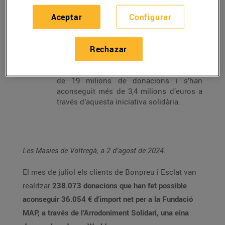
Aquest mes d’agost les donacions aniran
destinades a la Fundació Banc Recursos,
Aceptar
Configurar
concretament al projecte Pont Alimentari,
que redueix el malbaratament alimentari
alhora que fomenta la solidaritat i la
Rechazar
reducció de les desigualtats socials
Des de febrer de 2019, s’han realitzat més
de 19 milions de donacions i s’han
aconseguit més de 3,4 milions d’euros a
través d’aquesta iniciativa solidària.
Les Masies de Voltregà, a 2 d’agost de 2024.
El mes de juliol els clients de Bonpreu i Esclat van
realitzar
238.073 donacions que han fet possible
aconseguir 36.054 € d’import net per a la Fundació
MAP, a través de l’Arrodoniment Solidari, una eina