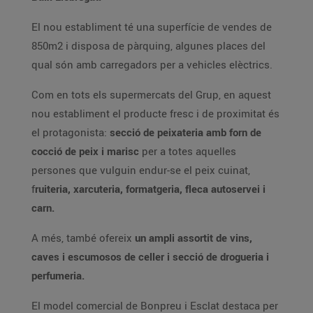
El nou establiment té una superfície de vendes de
850m2 i disposa de pàrquing, algunes places del
qual són amb carregadors per a vehicles elèctrics.
Com en tots els supermercats del Grup, en aquest
nou establiment el producte fresc i de proximitat és
el protagonista:
secció de peixateria amb forn de
cocció de peix i marisc
per a totes aquelles
persones que vulguin endur-se el peix cuinat,
f
ruiteria, xarcuteria, formatgeria, fleca autoservei i
carn.
A més, també ofereix
un ampli assortit de vins,
caves i escumosos de celler i secció de drogueria i
perfumeria.
El model comercial de Bonpreu i Esclat destaca per