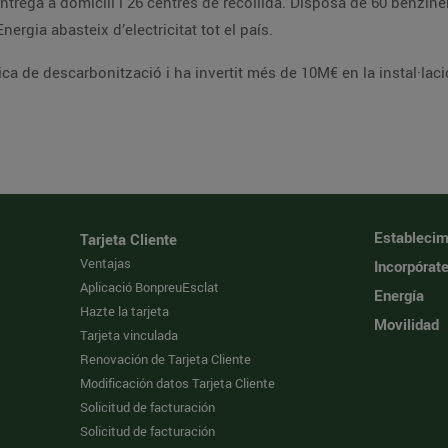
trega a domicili i 26 centres de recollida. Disposa de 60 benzine
ergia abasteix d’electricitat tot el país.
ca de descarbonització i ha invertit més de 10M€ en la instal·lació
Establecim
Tarjeta Cliente
Ventajas
Incorpórat
Aplicació BonpreuEsclat
Energía
Hazte la tarjeta
Movilidad
Tarjeta vinculada
Renovación de Tarjeta Cliente
Modificación datos Tarjeta Cliente
Solicitud de facturación
Solicitud de facturación