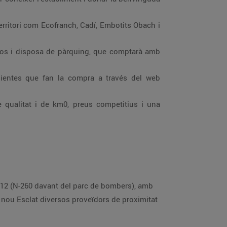
erritori com Ecofranch, Cadí, Embotits Obach i
uros i disposa de pàrquing, que comptarà amb
clientes que fan la compra a través del web
e qualitat i de km0, preus competitius i una
, 12 (N-260 davant del parc de bombers), amb
l nou Esclat diversos proveïdors de proximitat