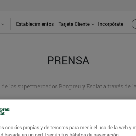
Establecimientos
Tarjeta Cliente
Incorpórate
PRENSA
d de los supermercados Bonpreu y Esclat a través de l
os cookies propias y de terceros para medir el uso de la web y 
ad basada en un perfil según tus hábitos de navegación.