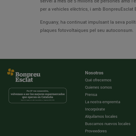
servei a més de 5 milions de persones amb l’en
per a vehicles elèctrics, i amb BonpreuEsclat En
Enguany, ha continuat impulsant la seva políti
plaques fotovoltaiques pel seu autoconsum.
Nosotros
Qué ofrecemos
Quienes somos
Prensa
La nostra empremta
Incorpórate
Alquilamos locales
Buscamos nuevos locales
Proveedores