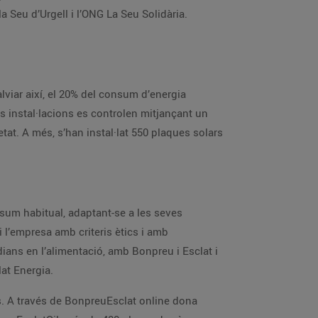
la Seu d’Urgell i l’ONG La Seu Solidària.
lviar així, el 20% del consum d’energia
s instal·lacions es controlen mitjançant un
tat. A més, s’han instal·lat 550 plaques solars
sum habitual, adaptant-se a les seves
i l’empresa amb criteris ètics i amb
tidians en l’alimentació, amb Bonpreu i Esclat i
at Energia.
. A través de BonpreuEsclat online dona