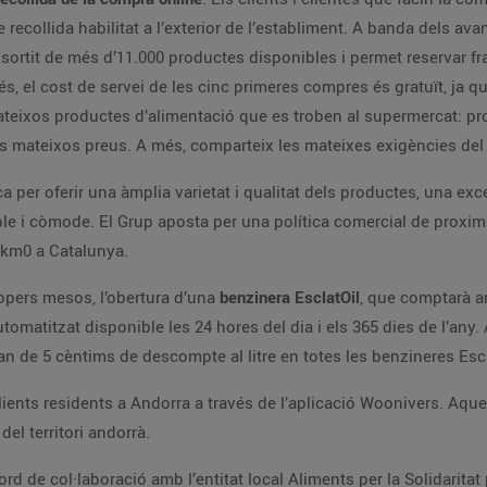
e recollida habilitat a l’exterior de l’establiment. A banda dels av
sortit de més d’11.000 productes disponibles i permet reservar fr
 el cost de servei de les cinc primeres compres és gratuït, ja que
ateixos productes d’alimentació que es troben al supermercat: pro
 els mateixos preus. A més, comparteix les mateixes exigències de
 per oferir una àmplia varietat i qualitat dels productes, una exce
e i còmode. El Grup aposta per una política comercial de proximita
 km0 a Catalunya.
ropers mesos, l’obertura d’una
benzinera EsclatOil
, que comptarà a
utomatitzat disponible les 24 hores del dia i els 365 dies de l’an
ran de 5 cèntims de descompte al litre en totes les benzineres Escl
lients residents a Andorra a través de l’aplicació Woonivers. Aquest
del territori andorrà.
de col·laboració amb l’entitat local Aliments per la Solidaritat p