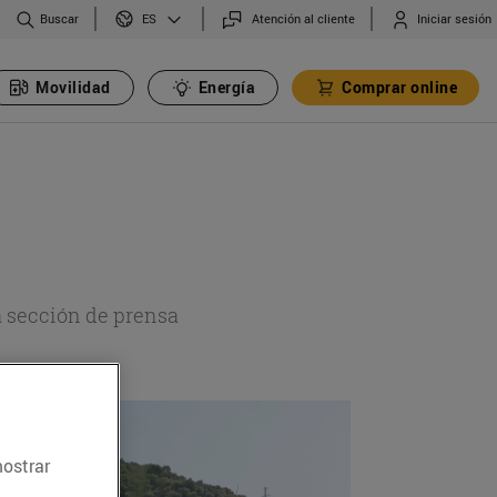
Buscar
Atención al cliente
Iniciar sesión
ES
Movilidad
Energía
Comprar online
a sección de prensa
mostrar