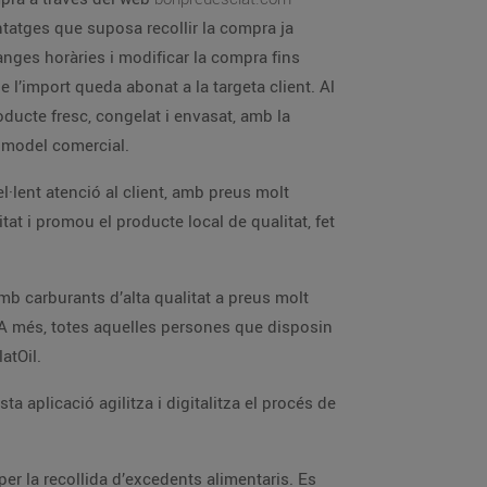
antatges que suposa recollir la compra ja
anges horàries i modificar la compra fins
 l’import queda abonat a la targeta client. Al
ducte fresc, congelat i envasat, amb la
l model comercial.
l·lent atenció al client, amb preus molt
t i promou el producte local de qualitat, fet
mb carburants d’alta qualitat a preus molt
y. A més, totes aquelles persones que disposin
atOil.
a aplicació agilitza i digitalitza el procés de
er la recollida d’excedents alimentaris. Es