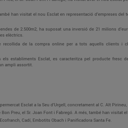
ambé han visitat el nou Esclat en representació d’empreses del t
 vendes de 2.500m2, ha suposat una inversió de 21 milions d’e
s elèctrics.
recollida de la compra online per a tots aquells clients i 
els establiments Esclat, es caracteritza pel producte fresc d
un ampli assortit.
ermercat Esclat a la Seu d’Urgell, concretament al C. Alt Pirineu
de Bon Preu, el Sr. Joan Font i Fabregó. A més, també han visitat e
 Ecofranch, Cadí, Embotits Obach i Panificadora Santa Fe.