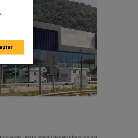
.
eptar
per conèixer l’establiment i donar la benvinguda