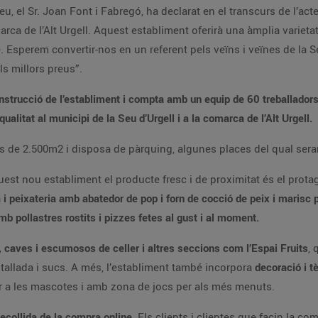
u, el Sr. Joan Font i Fabregó, ha declarat en el transcurs de l’acte
arca de l’Alt Urgell. Aquest establiment oferirà una àmplia varieta
e. Esperem convertir-nos en un referent pels veïns i veïnes de la
ls millors preus”.
onstrucció de l’establiment i compta amb un equip de 60 treballador
alitat al municipi de la Seu d’Urgell i a la comarca de l’Alt Urgell.
s de 2.500m2 i disposa de pàrquing, algunes places del qual sera
est nou establiment el producte fresc i de proximitat és el prota
 i peixateria amb abatedor de pop i forn de cocció de peix i marisc 
b pollastres rostits i pizzes fetes al gust i al moment.
, caves i escumosos de celler i altres seccions com l’Espai Fruits
,
a tallada i sucs. A més, l’establiment també incorpora
decoració i tèx
 a les mascotes i amb zona de jocs per als més menuts.
recollida de la compra online
. Els clients i clientes que facin la c