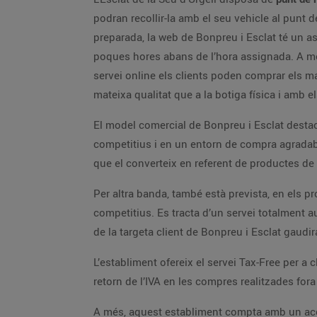
podran recollir-la amb el seu vehicle al punt d
preparada, la web de Bonpreu i Esclat té un as
poques hores abans de l’hora assignada. A més,
servei online els clients poden comprar els m
mateixa qualitat que a la botiga física i amb
El model comercial de Bonpreu i Esclat destaca
competitius i en un entorn de compra agradabl
que el converteix en referent de productes de
Per altra banda, també està prevista, en els p
competitius. Es tracta d’un servei totalment a
de la targeta client de Bonpreu i Esclat gaudi
L’establiment ofereix el servei Tax-Free per a c
retorn de l’IVA en les compres realitzades fora 
A més, aquest establiment compta amb un acord 