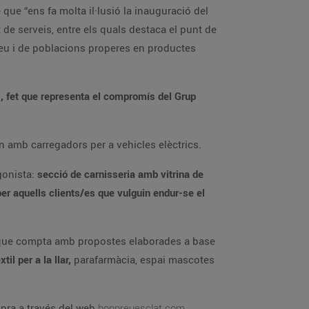
 que “ens fa molta il·lusió la inauguració del
t de serveis, entre els quals destaca el punt de
 Seu i de poblacions properes en productes
s, fet que representa el compromís del Grup
n amb carregadors per a vehicles elèctrics.
gonista:
secció de carnisseria amb vitrina de
per aquells clients/es que vulguin endur-se el
 que compta amb propostes elaborades a base
til per a la llar,
parafarmàcia, espai mascotes
ompra a través del web
bonpreuesclat.com