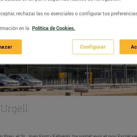
eptar, rechazar las no esenciales o configurar tus preferencias
rmación en la
Política de Cookies.
hazar
Configurar
Ac
'Urgell
n Preu, el Sr. Joan Font i Fabregó, ha visitat avui el nou Esclat 