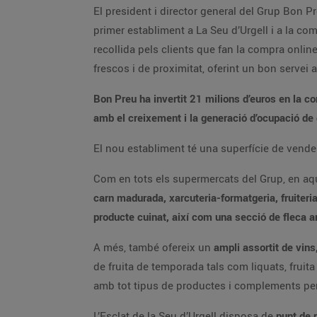
El president i director general del Grup Bon Pre
primer establiment a La Seu d’Urgell i a la com
recollida pels clients que fan la compra onlin
frescos i de proximitat, oferint un bon servei a
Bon Preu ha invertit 21 milions d’euros en la c
amb el creixement i la generació d’ocupació de qu
El nou establiment té una superfície de vende
Com en tots els supermercats del Grup, en aqu
carn madurada, xarcuteria-formatgeria, fruiteria
producte cuinat, així com una secció de fleca am
A més, també ofereix un
ampli assortit de vins
de fruita de temporada tals com liquats, fruit
amb tot tipus de productes i complements per
L’Esclat de la Seu d’Urgell disposa de
punt de 