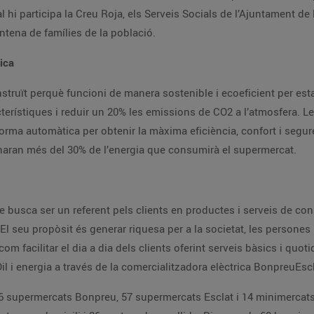
l hi participa la Creu Roja, els Serveis Socials de l’Ajuntament de 
ntena de famílies de la població.
tica
struït perquè funcioni de manera sostenible i ecoeficient per esta
terístiques i reduir un 20% les emissions de CO2 a l’atmosfera. Le
forma automàtica per obtenir la màxima eficiència, confort i segure
aran més del 30% de l’energia que consumirà el supermercat.
busca ser un referent pels clients en productes i serveis de con
l seu propòsit és generar riquesa per a la societat, les persones 
com facilitar el dia a dia dels clients oferint serveis bàsics i quo
l i energia a través de la comercialitzadora elèctrica BonpreuEscl
 supermercats Bonpreu, 57 supermercats Esclat i 14 minimercats