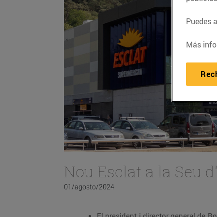
Puedes ac
Más info
Rec
Nou Esclat a la Seu d
01/agosto/2024
El president i director general de Bo