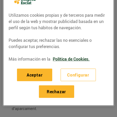
Bonpreu a Barcelona
18/octubre/2018
Utilizamos cookies propias y de terceros para medir
el uso de la web y mostrar publicidad basada en un
perfil según tus hábitos de navegación.
L’establiment té una superfície de vendes
Puedes aceptar, rechazar las no esenciales o
de 1.734 m² i 37 places d’aparcament
configurar tus preferencias.
Amb l’obertura del supermercat s’han
creat 20 nous llocs de treball
Más información en la
Política de Cookies.
Aceptar
Configurar
Bon Preu
ha inaugurat un nou
supermercat Bonpreu
al barri de Les Corts de Barcelona
situat a la Gran Via
Rechazar
de Carles III, 59-63. El nou establiment té una
superfície de vendes de 1.734 m² i 37 places
d’aparcament.