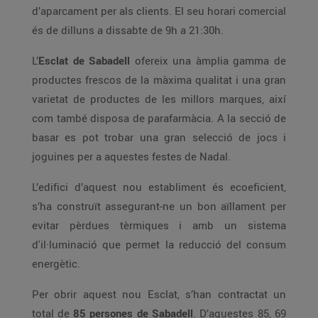
d’aparcament per als clients. El seu horari comercial
és de dilluns a dissabte de 9h a 21:30h.
L’
Esclat de Sabadell
ofereix una àmplia gamma de
productes frescos de la màxima qualitat i una gran
varietat de productes de les millors marques, així
com també disposa de parafarmàcia. A la secció de
basar es pot trobar una gran selecció de jocs i
joguines per a aquestes festes de Nadal.
L’edifici d’aquest nou establiment és ecoeficient,
s’ha construït assegurant-ne un bon aïllament per
evitar pèrdues tèrmiques i amb un sistema
d'il·luminació que permet la reducció del consum
energètic.
Per obrir aquest nou Esclat, s’han contractat un
total de
85 persones de Sabadell
. D’aquestes 85, 69