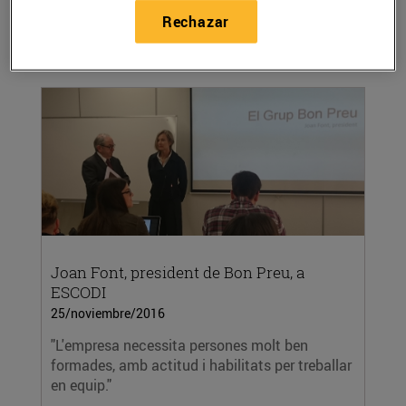
contracte fix per formar part de l’equip del
Rechazar
nou...
LEER MÁS
Joan Font, president de Bon Preu, a
ESCODI
25/noviembre/2016
"L'empresa necessita persones molt ben
formades, amb actitud i habilitats per treballar
en equip."