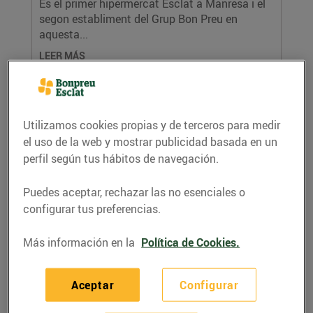
És el primer hipermercat Esclat a Manresa i el
segon establiment del Grup Bon Preu en
aquesta...
LEER MÁS
Utilizamos cookies propias y de terceros para medir
el uso de la web y mostrar publicidad basada en un
perfil según tus hábitos de navegación.
Puedes aceptar, rechazar las no esenciales o
configurar tus preferencias.
Obrim el nou Esclat de Cervera, més
Más información en la
Política de Cookies.
ampli, més còmode i amb més varietat de
productes
02/diciembre/2016
Aceptar
Configurar
S’han contractat 27 persones de Cervera amb