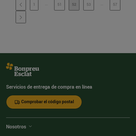
...
...
1
51
52
53
57
PÁGINAS INTERMEDIAS
PÁGINAS INTERME
PÁGINA
PÁGINA
PÁGINA
PÁGINA
PÁGINA
Servicios de entrega de compra en línea
Comprobar el código postal
Nosotros