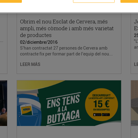
Obrim el nou Esclat de Cervera, més
J
ampli, més còmode i amb més varietat
E
de productes
2
..
"
02/diciembre/2016
am
S’han contractat 27 persones de Cervera amb
contracte fix per formar part de l’equip del nou...
LEER MÁS
L