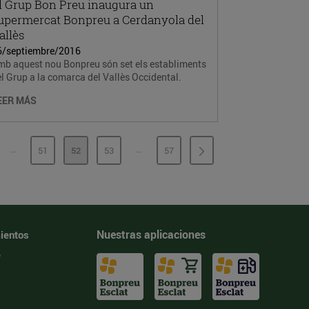
l Grup Bon Preu inaugura un
upermercat Bonpreu a Cerdanyola del
allès
6/septiembre/2016
mb aquest nou Bonpreu són set els establiments
l Grup a la comarca del Vallès Occidental.
EER MÁS
...
...
51
52
53
57
PÁGINAS INTERMEDIAS
PÁGINAS INTERMEDIAS
GINA
PÁGINA
PÁGINA
PÁGINA
PÁGINA
Nuestras aplicaciones
ientos
e