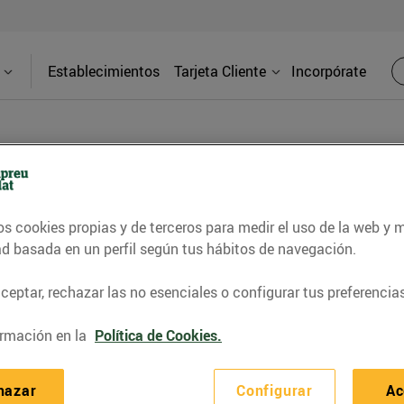
Establecimientos
Tarjeta Cliente
Incorpórate
PRENSA
os cookies propias y de terceros para medir el uso de la web y 
ad basada en un perfil según tus hábitos de navegación.
d de los supermercados Bonpreu y Esclat a través de l
eptar, rechazar las no esenciales o configurar tus preferencias
rmación en la
Política de Cookies.
hazar
Configurar
Ac