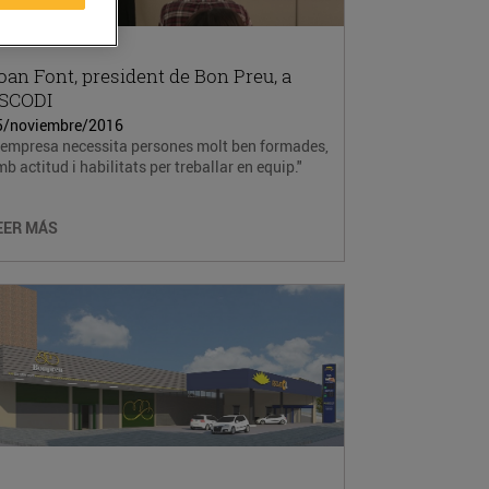
oan Font, president de Bon Preu, a
SCODI
5/noviembre/2016
L'empresa necessita persones molt ben formades,
b actitud i habilitats per treballar en equip."
EER MÁS