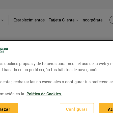
Establecimientos
Tarjeta Cliente
Incorpórate
PRENSA
os cookies propias y de terceros para medir el uso de la web y 
ad basada en un perfil según tus hábitos de navegación.
d de los supermercados Bonpreu y Esclat a través de l
eptar, rechazar las no esenciales o configurar tus preferencias
rmación en la
Política de Cookies.
hazar
Configurar
Ac