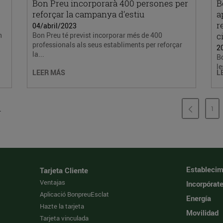
Bon Preu incorporarà 400 persones per
B
reforçar la campanya d’estiu
a
r
04/abril/2023
n
Bon Preu té previst incorporar més de 400
c
professionals als seus establiments per reforçar
2
la...
Bo
le
LEER MÁS
L
.
1
PÁ
Establecim
Tarjeta Cliente
Ventajas
Incorpórat
Aplicació BonpreuEsclat
Energía
Hazte la tarjeta
Movilidad
Tarjeta vinculada