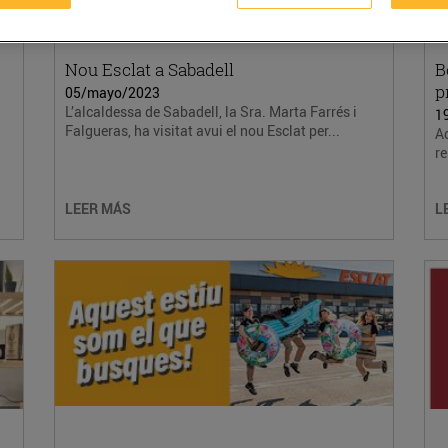
Nou Esclat a Sabadell
B
p
05/mayo/2023
L’alcaldessa de Sabadell, la Sra. Marta Farrés i
1
Falgueras, ha visitat avui el nou Esclat per...
A
re
LEER MÁS
L