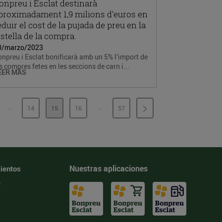
onpreu i Esclat destinarà
proximadament 1,9 milions d’euros en
eduir el cost de la pujada de preu en la
istella de la compra.
0/marzo/2023
npreu i Esclat bonificarà amb un 5% l’import de
s compres fetes en les seccions de carn i...
EER MÁS
...
...
14
15
16
57
PÁGINAS INTERMEDIAS
PÁGINAS INTERMEDIAS
GINA
PÁGINA
PÁGINA
PÁGINA
PÁGINA
Nuestras aplicaciones
ientos
e