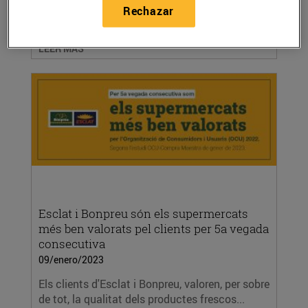
Rechazar
l’Arrodoniment Solidari als establiments del
Grup...
LEER MÁS
Esclat i Bonpreu són els supermercats
més ben valorats pel clients per 5a vegada
consecutiva
09/enero/2023
Els clients d'Esclat i Bonpreu, valoren, per sobre
de tot, la qualitat dels productes frescos...