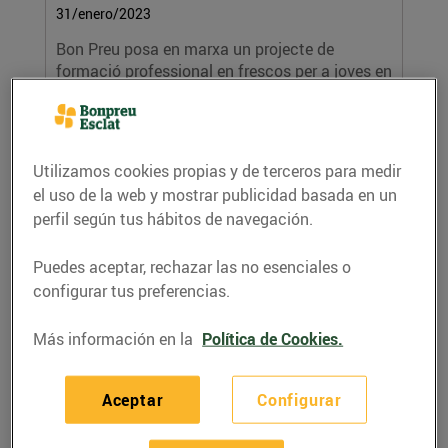
31/enero/2023
Bon Preu posa en marxa un projecte de
formació professional en frescos per a joves en
situació...
LEER MÁS
Utilizamos cookies propias y de terceros para medir
el uso de la web y mostrar publicidad basada en un
perfil según tus hábitos de navegación.
Puedes aceptar, rechazar las no esenciales o
configurar tus preferencias.
Más información en la
Política de Cookies.
Els clients de Bonpreu i Esclat donen
62.127€ a l’Institut Guttmann
Aceptar
Configurar
12/enero/2023
La recaptació s’ha portat terme a través de