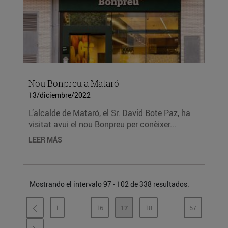
Nou Bonpreu a Mataró
13/diciembre/2022
L’alcalde de Mataró, el Sr. David Bote Paz, ha
visitat avui el nou Bonpreu per conèixer...
LEER MÁS
Mostrando el intervalo 97 - 102 de 338 resultados.
...
...
1
16
17
18
57
PÁGINAS INTERMEDIAS
PÁGINAS INTERME
PÁGINA
PÁGINA
PÁGINA
PÁGINA
PÁGINA