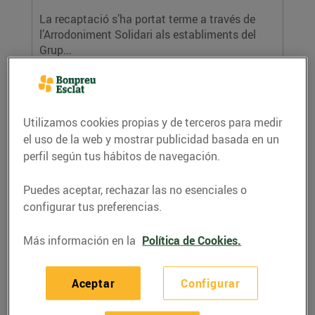
La recaptació s’ha portat terme a través de
l’Arrodoniment Solidari als establiments del
Grup...
LEER MÁS
Utilizamos cookies propias y de terceros para medir
el uso de la web y mostrar publicidad basada en un
perfil según tus hábitos de navegación.
Puedes aceptar, rechazar las no esenciales o
configurar tus preferencias.
Els clients de Bonpreu i Esclat donen
Más información en la
Política de Cookies.
52.396€ a Fundesplai per la igualtat
d’oportunitats en la infància
Aceptar
Configurar
17/agosto/2022
Els clients de Bonpreu i Esclat donen 52.396€