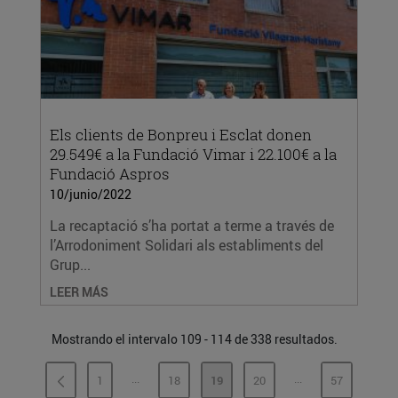
Els clients de Bonpreu i Esclat donen
29.549€ a la Fundació Vimar i 22.100€ a la
Fundació Aspros
10/junio/2022
La recaptació s’ha portat a terme a través de
l’Arrodoniment Solidari als establiments del
Grup...
LEER MÁS
Mostrando el intervalo 109 - 114 de 338 resultados.
...
...
1
18
19
20
57
PÁGINAS INTERMEDIAS
PÁGINAS INTERME
PÁGINA
PÁGINA
PÁGINA
PÁGINA
PÁGINA