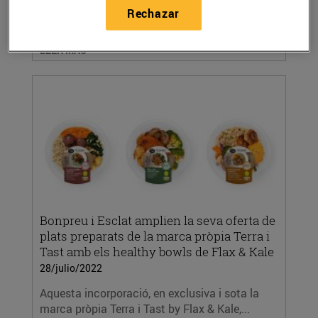
a Fundesplai per la igualtat d’oportunitats en
Rechazar
la...
LEER MÁS
Bonpreu i Esclat amplien la seva oferta de
plats preparats de la marca pròpia Terra i
Tast amb els healthy bowls de Flax & Kale
28/julio/2022
Aquesta incorporació, en exclusiva i sota la
marca pròpia Terra i Tast by Flax & Kale,...