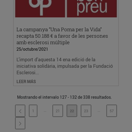
La campanya “Una Poma per la Vida”
recapta 50.188 € a favor de les persones
amb esclerosi múltiple
25/octubre/2021
L’import d’aquesta 14 ena edició de la
iniciativa solidària, impulsada per la Fundació
Esclerosi...
LEER MÁS
Mostrando el intervalo 127 - 132 de 338 resultados.
...
...
1
21
22
23
57
PÁGINAS INTERMEDIAS
PÁGINAS INTERME
PÁGINA
PÁGINA
PÁGINA
PÁGINA
PÁGINA