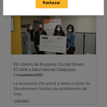
Rechazar
LEER MÁS
Els clients de Bonpreu i Esclat donen
53.240€ a Salut Mental Catalunya
11/noviembre/2021
La recaptació s’ha portat a terme a través de
l’Arrodoniment Solidari als establiments del
Grup...
LEER MÁS