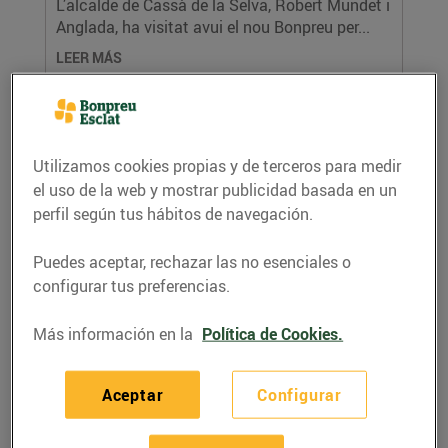
L’alcalde de Cassà de la Selva, Robert Mundet i
Anglada, ha visitat avui el nou Bonpreu per...
LEER MÁS
Utilizamos cookies propias y de terceros para medir
el uso de la web y mostrar publicidad basada en un
perfil según tus hábitos de navegación.
Puedes aceptar, rechazar las no esenciales o
configurar tus preferencias.
El Grup Bon Preu finalitza la primera fase
Más información en la
Política de Cookies.
d’obres del nou Esclat de Banyoles
17/noviembre/2021
Aceptar
Configurar
L’actual Esclat s’ubica al C/Mata, 11, on fins
ara hi havia el Bonpreu Durant aquesta...