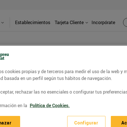
Establecimientos
Tarjeta Cliente
Incorpórate
PRENSA
os cookies propias y de terceros para medir el uso de la web y 
ad basada en un perfil según tus hábitos de navegación.
d de los supermercados Bonpreu y Esclat a través de l
eptar, rechazar las no esenciales o configurar tus preferencias
rmación en la
Política de Cookies.
hazar
Configurar
Ac