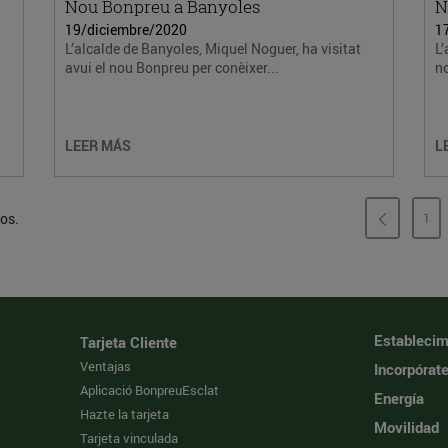
Nou Bonpreu a Banyoles
N
19/diciembre/2020
1
L’alcalde de Banyoles, Miquel Noguer, ha visitat
L’
avui el nou Bonpreu per conèixer...
no
LEER MÁS
L
dos.
1
PÁ
Establecim
Tarjeta Cliente
Ventajas
Incorpórat
Aplicació BonpreuEsclat
Energía
Hazte la tarjeta
Movilidad
Tarjeta vinculada