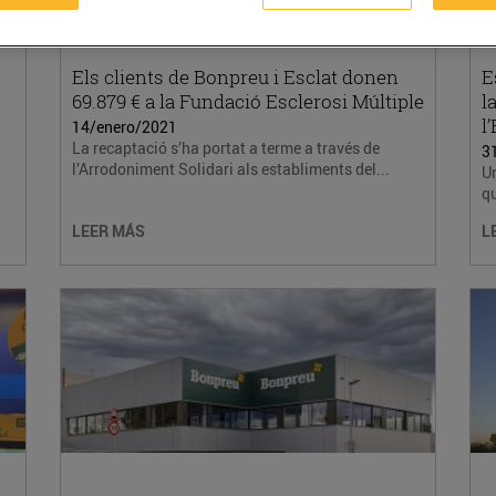
Els clients de Bonpreu i Esclat donen
E
69.879 € a la Fundació Esclerosi Múltiple
l
l
14/enero/2021
La recaptació s’ha portat a terme a través de
3
l’Arrodoniment Solidari als establiments del...
Un
qu
LEER MÁS
L